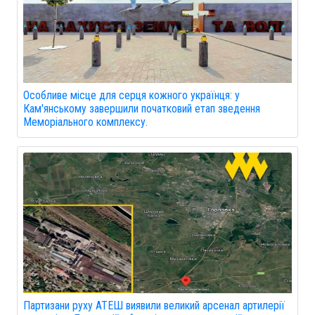
Особливе місце для серця кожного українця: у
Кам'янському завершили початковий етап зведення
Меморіального комплексу.
Партизани руху АТЕШ виявили великий арсенал артилерії