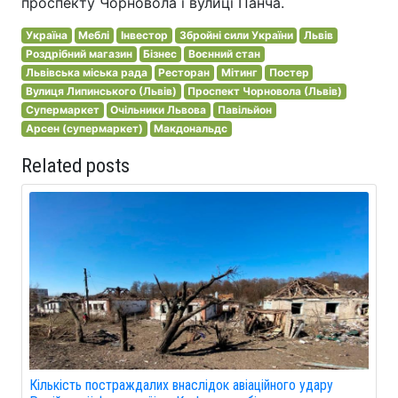
проспекту Чорновола і вулиці Панча.
Україна
Меблі
Інвестор
Збройні сили України
Львів
Роздрібний магазин
Бізнес
Воєнний стан
Львівська міська рада
Ресторан
Мітинг
Постер
Вулиця Липинського (Львів)
Проспект Чорновола (Львів)
Супермаркет
Очільники Львова
Павільйон
Арсен (супермаркет)
Макдональдс
Related posts
Кількість постраждалих внаслідок авіаційного удару