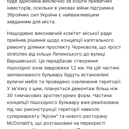
буде здійснена виключно за кошти приватних
інвесторів, оскільки в умовах війни підтримка
Збройних сил України є найважливішим
завданням для міста.
Нещодавно виконавчий комітет міської ради
прийняв рішення щодо концепції капітального
ремонту ділянки проспекту Чорновола, що прост
stretches від кільця Липинського до вулиці
Варшавської. Це передбачає створення
пішохідної зони завдовжки 1,2 км. На цій частині
запланованого бульвару будуть встановлені
вуличні меблі та проведено озеленення території.
У зв'язку з цим, планується демонтаж більш ніж
30 тимчасових архітектурних форм. Частина
концепції пішохідного бульвару вже реалізована
під час реконструкції території навколо
супермаркету "Арсен" та нового ресторану
McDonald's, що розташовані на перехресті