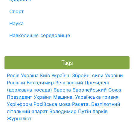
Спорт
Наука
Навколишнє середовище
Tags
Росія
Україна
Київ
Українці
Збройні сили України
Росіяни
Володимир Зеленський
Президент
(державна посада)
Європа
Європейський Союз
Президент України
Машина.
Українська гривня
Укрінформ
Російська мова
Ракета.
Безпілотний
літальний апарат
Володимир Путін
Харків
Журналіст