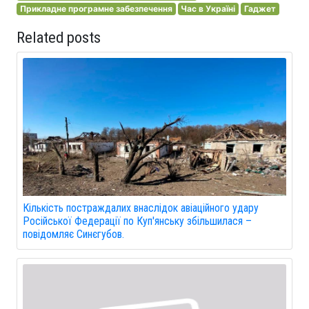
Прикладне програмне забезпечення
Час в Україні
Гаджет
Related posts
Кількість постраждалих внаслідок авіаційного удару
Російської Федерації по Куп'янську збільшилася –
повідомляє Синєгубов.