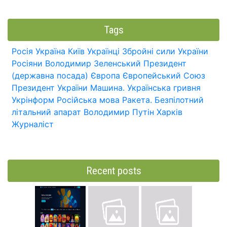
Tags
Росія
Україна
Київ
Українці
Збройні сили України
Росіяни
Володимир Зеленський
Президент
(державна посада)
Європа
Європейський Союз
Президент України
Машина.
Українська гривня
Укрінформ
Російська мова
Ракета.
Безпілотний
літальний апарат
Володимир Путін
Харків
Журналіст
Recent posts