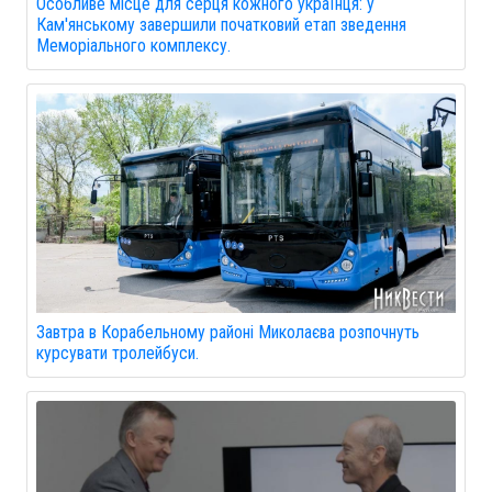
Особливе місце для серця кожного українця: у
Кам'янському завершили початковий етап зведення
Меморіального комплексу.
Завтра в Корабельному районі Миколаєва розпочнуть
курсувати тролейбуси.