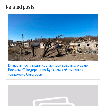
Related posts
Кількість постраждалих внаслідок авіаційного удару
Російської Федерації по Куп'янську збільшилася –
повідомляє Синєгубов.