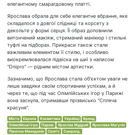
елегантному смарагдовому платті.
Ярослава обрала для себе елегантне вбрання, яке
складалося з довгої спідниці та корсету з
декольте у формі серця. Її образ доповнили
витончений макіяж, стриманий манікюр і стильні
туфлі на підборах. Прикраси також стали
важливим елементом її стилю, і особливо
виокремлювалася підвіска на шиї з написом
"Dnipro" — рідним містом артистки.
Зазначимо, що Ярослава стала об'єктом уваги не
лише завдяки своїм спортивним успіхам, а й
через те, що під час Олімпійських ігор у Парижі
вона заснула, отримавши прізвисько "Спляча
красуня".
Місто
Європа
Косметика
Українці
Бренд
Олімпійські ігри
Париж
Ярослав Мудрий
Ярослава Магучіх
Північна Македонія
Скоп'є
Смарагд.