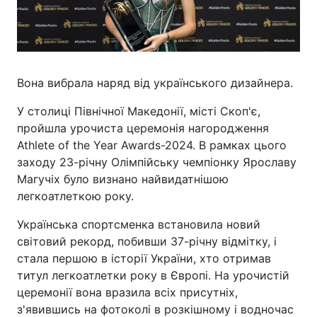
Вона вибрала наряд від українського дизайнера.
У столиці Північної Македонії, місті Скоп'є,
пройшла урочиста церемонія нагородження
Athlete of the Year Awards-2024. В рамках цього
заходу 23-річну Олімпійську чемпіонку Ярославу
Магучіх було визнано найвидатнішою
легкоатлеткою року.
Українська спортсменка встановила новий
світовий рекорд, побивши 37-річну відмітку, і
стала першою в історії України, хто отримав
титул легкоатлетки року в Європі. На урочистій
церемонії вона вразила всіх присутніх,
з'явившись на фотоколі в розкішному і водночас