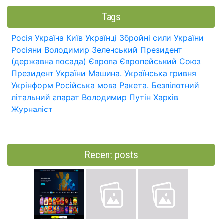
Tags
Росія
Україна
Київ
Українці
Збройні сили України
Росіяни
Володимир Зеленський
Президент
(державна посада)
Європа
Європейський Союз
Президент України
Машина.
Українська гривня
Укрінформ
Російська мова
Ракета.
Безпілотний
літальний апарат
Володимир Путін
Харків
Журналіст
Recent posts