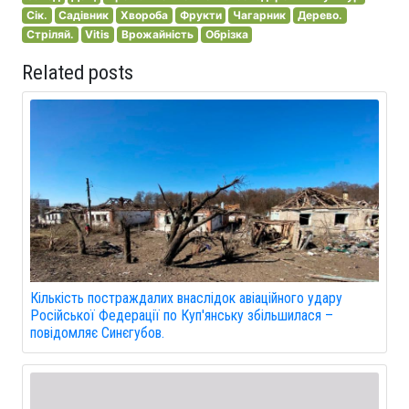
Сік.
Садівник
Хвороба
Фрукти
Чагарник
Дерево.
Стріляй.
Vitis
Врожайність
Обрізка
Related posts
Кількість постраждалих внаслідок авіаційного удару
Російської Федерації по Куп'янську збільшилася –
повідомляє Синєгубов.