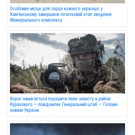
Особливе місце для серця кожного українця: у
Кам'янському завершили початковий етап зведення
Меморіального комплексу.
Ворог намагається порушити лінію захисту в районі
Курахового — повідомляє Генеральний штаб — Головні
новини України.