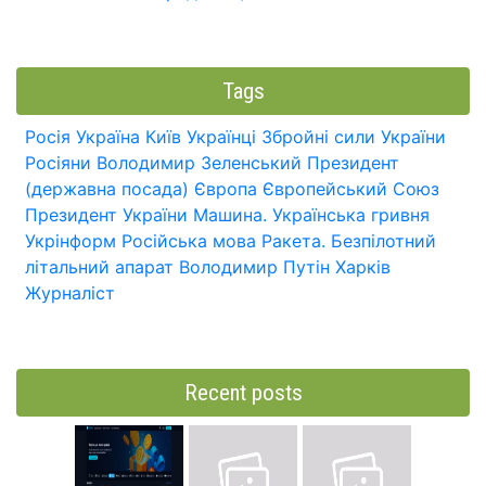
Tags
Росія
Україна
Київ
Українці
Збройні сили України
Росіяни
Володимир Зеленський
Президент
(державна посада)
Європа
Європейський Союз
Президент України
Машина.
Українська гривня
Укрінформ
Російська мова
Ракета.
Безпілотний
літальний апарат
Володимир Путін
Харків
Журналіст
Recent posts