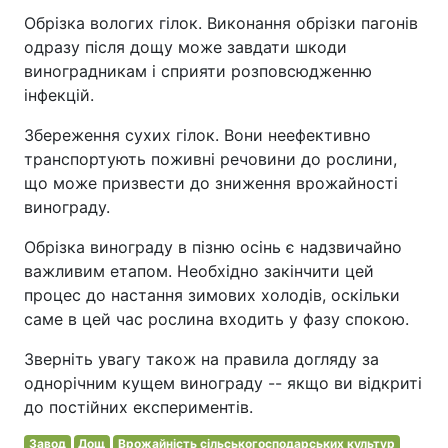
Обрізка вологих гілок. Виконання обрізки пагонів
одразу після дощу може завдати шкоди
виноградникам і сприяти розповсюдженню
інфекцій.
Збереження сухих гілок. Вони неефективно
транспортують поживні речовини до рослини,
що може призвести до зниження врожайності
винограду.
Обрізка винограду в пізню осінь є надзвичайно
важливим етапом. Необхідно закінчити цей
процес до настання зимових холодів, оскільки
саме в цей час рослина входить у фазу спокою.
Зверніть увагу також на правила догляду за
однорічним кущем винограду -- якщо ви відкриті
до постійних експериментів.
Завод
Дощ
Врожайність сільськогосподарських культур