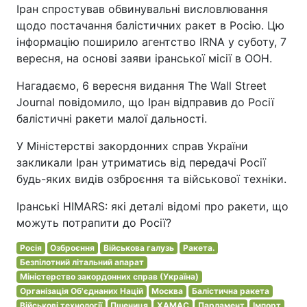
Іран спростував обвинувальні висловлювання
щодо постачання балістичних ракет в Росію. Цю
інформацію поширило агентство IRNA у суботу, 7
вересня, на основі заяви іранської місії в ООН.
Нагадаємо, 6 вересня видання The Wall Street
Journal повідомило, що Іран відправив до Росії
балістичні ракети малої дальності.
У Міністерстві закордонних справ України
закликали Іран утриматись від передачі Росії
будь-яких видів озброєння та військової техніки.
Іранські HIMARS: які деталі відомі про ракети, що
можуть потрапити до Росії?
Росія
Озброєння
Військова галузь
Ракета.
Безпілотний літальний апарат
Міністерство закордонних справ (Україна)
Організація Об'єднаних Націй
Москва
Балістична ракета
Військові технології
Пшениця
ХАМАС
Парламент
Імпорт