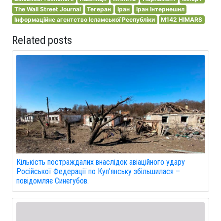
The Wall Street Journal
Тегеран
Іран
Іран Інтернешнл
Інформаційне агентство Ісламської Республіки
M142 HIMARS
Related posts
Кількість постраждалих внаслідок авіаційного удару
Російської Федерації по Куп'янську збільшилася –
повідомляє Синєгубов.