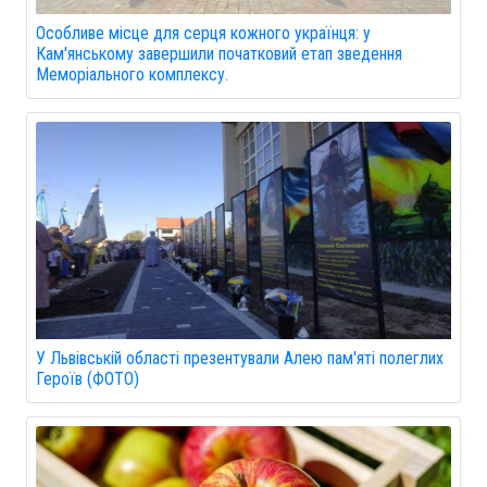
Особливе місце для серця кожного українця: у
Кам'янському завершили початковий етап зведення
Меморіального комплексу.
У Львівській області презентували Алею пам'яті полеглих
Героїв (ФОТО)