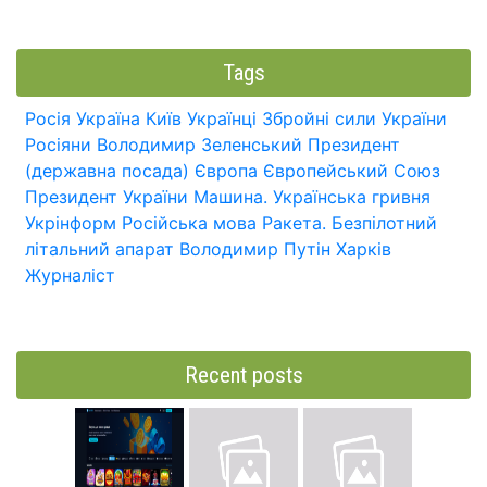
Tags
Росія
Україна
Київ
Українці
Збройні сили України
Росіяни
Володимир Зеленський
Президент
(державна посада)
Європа
Європейський Союз
Президент України
Машина.
Українська гривня
Укрінформ
Російська мова
Ракета.
Безпілотний
літальний апарат
Володимир Путін
Харків
Журналіст
Recent posts