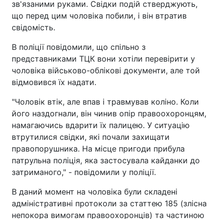
зв'язаними руками. Свідки подій стверджують,
що перед цим чоловіка побили, і він втратив
свідомість.
В поліції повідомили, що спільно з
представниками ТЦК вони хотіли перевірити у
чоловіка військово-облікові документи, але той
відмовився їх надати.
"Чоловік втік, але впав і травмував коліно. Коли
його наздогнали, він чинив опір правоохоронцям,
намагаючись вдарити їх палицею. У ситуацію
втрутилися свідки, які почали захищати
правопорушника. На місце пригоди прибула
патрульна поліція, яка застосувала кайданки до
затриманого," - повідомили у поліції.
В даний момент на чоловіка були складені
адміністративні протоколи за статтею 185 (злісна
непокора вимогам правоохоронців) та частиною