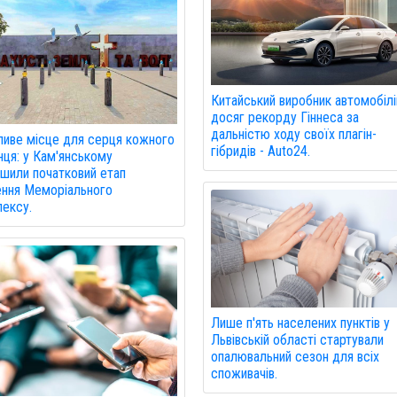
Китайський виробник автомобілі
досяг рекорду Гіннеса за
дальністю ходу своїх плагін-
иве місце для серця кожного
гібридів - Auto24.
нця: у Кам'янському
шили початковий етап
ння Меморіального
ексу.
Лише п'ять населених пунктів у
Львівській області стартували
опалювальний сезон для всіх
споживачів.