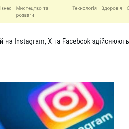
ізнес
Мистецтво та
Технологія
Здоров'я
розваги
ій на Instagram, Х та Facebook здійснюют