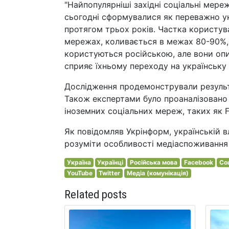
"Найпопулярніші західні соціальні мережі
сьогодні сформувалися як переважно у
протягом трьох років. Частка користува
мережах, коливається в межах 80-90%,
користуються російською, але вони опи
сприяє їхньому переходу на українську 
Дослідження продемонстрували результ
Також експертами було проаналізовано 1
іноземних соціальних мереж, таких як Fa
Як повідомляв Укрінформ, українській 
розуміти особливості медіаспоживання 
Україна
Українці
Російська мова
Facebook
Со
YouTube
Twitter
Медіа (комунікація)
Related posts