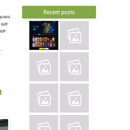
а
Recent posts
льних
 ще
ище
.
о