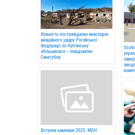
Кількість постраждалих внаслідок
авіаційного удару Російської
Федерації по Куп'янську
Особл
збільшилася – повідомляє
украї
Синєгубов.
завер
зведе
компл
Вступна кампанія-2025: МОН