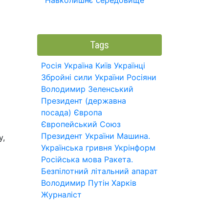
Навколишнє середовище
Tags
Росія
Україна
Київ
Українці
Збройні сили України
Росіяни
Володимир Зеленський
Президент (державна
посада)
Європа
Європейський Союз
Президент України
Машина.
у,
Українська гривня
Укрінформ
Російська мова
Ракета.
Безпілотний літальний апарат
Володимир Путін
Харків
Журналіст