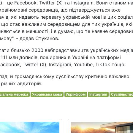
 - це Facebook, Twitter (Х) та Instagram. Вони станом н
країномовні середовища, що підтверджується вже
чів, які надають перевагу українській мові в цих соціа
 що стає важливим середовищем для тих українців, які
няються в меншості, і я думаю, що те наявне середов
мову", - додав Стуканов.
ати близько 2000 вебпредставництв українських медіа
,11 млн дописів, поширених в Україні на платформі
cebook, Twitter (Х), Instagram, Youtube, TikTok тощо.
владі й громадянському суспільству критично важливо
різних авдиторій.
ціальна мережа
Українська мова
Укрінформ
Instagram
Суспільств