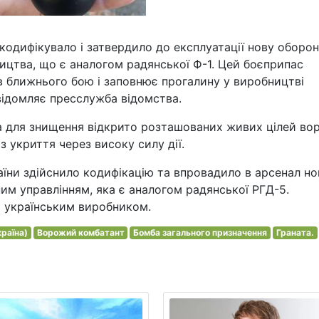
кодифікувало і затвердило до експлуатації нову оборо
ицтва, що є аналогом радянської Ф-1. Цей боєприпас
в ближнього бою і заповнює прогалину у виробництві
овідомляє пресслужба відомства.
а для знищення відкрито розташованих живих цілей вор
з укриття через високу силу дії.
аїни здійснило кодифікацію та впровадило в арсенал но
им управлінням, яка є аналогом радянської РГД-5.
о українським виробником.
країна)
Ворожий комбатант
Бомба загального призначення
Граната.