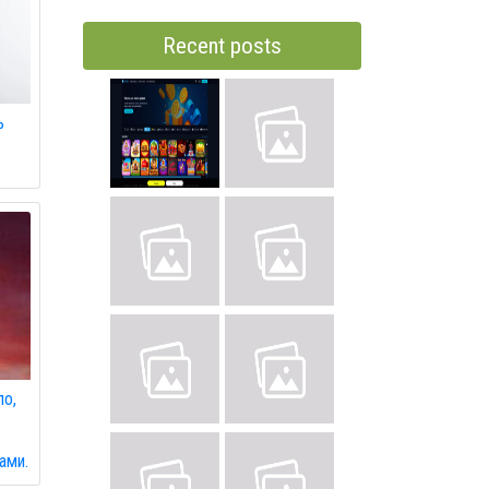
Recent posts
ь
ло,
й
ами.