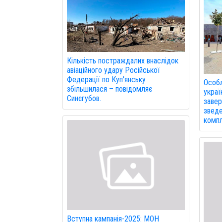
Кількість постраждалих внаслідок
авіаційного удару Російської
Федерації по Куп'янську
Особл
збільшилася – повідомляє
украї
Синєгубов.
завер
зведе
компл
Вступна кампанія-2025: МОН