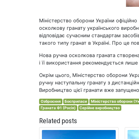
Міністерство оборони України офіційно 
осколкову гранату українського виробн
відповідає сучасним стандартам засобі
такого типу гранат в Україні. Про це п
Нова ручна осколкова граната створен
і її використання рекомендується лише 
Окрім цього, Міністерство оборони Укр
ручну наступальну гранату з дистанційн
Виробництво цієї гранати вже запущен
Озброєння
Боєприпаси
Міністерство оборони (У
Граната Ф1 (Росія)
Серійне виробництво
Related posts