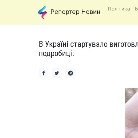
Політика
Б
Репортер Новин
В Україні стартувало виготовл
подробиці.