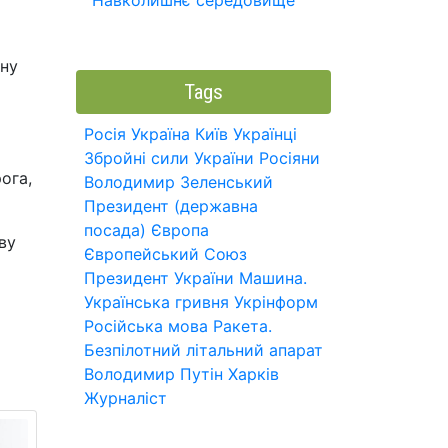
Навколишнє середовище
нну
Tags
Росія
Україна
Київ
Українці
Збройні сили України
Росіяни
ога,
Володимир Зеленський
Президент (державна
посада)
Європа
ву
Європейський Союз
Президент України
Машина.
Українська гривня
Укрінформ
Російська мова
Ракета.
Безпілотний літальний апарат
Володимир Путін
Харків
Журналіст