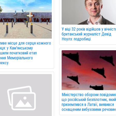
У віці 32 років відійшов у вічніст
британський журналіст Девід
Ноулз: подробиці.
иве місце для серця кожного
нця: у Кам'янському
шили початковий етап
ння Меморіального
ексу.
Міністерство оборони повідоми
що російський безпілотник, яки
приземлився в Латвії, виявився
оснащеним вибуховими речовин