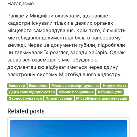
Нагадаємо
Раніше у Мінцифри вказували, що раніше
кадастри існували тільки в деяких органах
місцевого самоврядування. Крім того, більшість
містобудівної документації була в паперовому
вигляді. Через це документи губили, підробляли
чи гальмували їх розгляд заради хабарів. Однак
зараз вся взаємодія з містобудівною
документацією відбуватиметься через єдину
електронну систему Містобудівного кадастру.
Інвестор
Економіка
Місцеве самоврядування
Нерухомість
Державне підприємство
Міське планування
Хабарництво
Зареєструватися
Проєктування
Містобудівна документація
Related posts