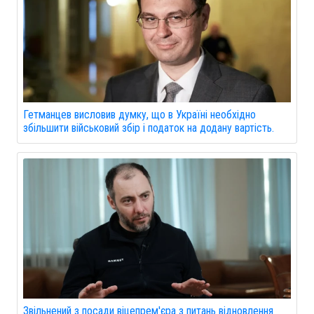
Гетманцев висловив думку, що в Україні необхідно
збільшити військовий збір і податок на додану вартість.
Звільнений з посади віцепрем'єра з питань відновлення