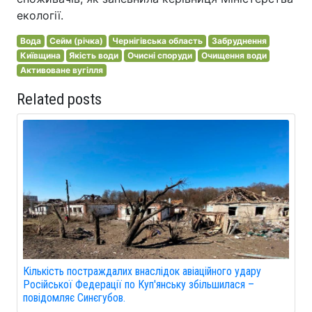
екології.
Вода
Сейм (річка)
Чернігівська область
Забруднення
Київщина
Якість води
Очисні споруди
Очищення води
Активоване вугілля
Related posts
Кількість постраждалих внаслідок авіаційного удару
Російської Федерації по Куп'янську збільшилася –
повідомляє Синєгубов.