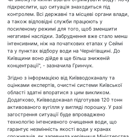
підкреслити, що ситуація знаходиться під
контролем. Всі державні та місцеві органи влади,
а також відповідні служби працюють у
посиленому режимі для того, щоб зменшити
негативні наслідки. Забруднення вже стало менш
інтенсивним, ніж на початкових етапах у Сеймі
та у пунктах відбору води на Чернігівщині. До
Київщини воно дійде в ще більш зниженій
концентрації", - зазначила Гринчук.
Згідно з інформацією від Київводоканалу та
оцінками експертів, очистні системи Київської
області здатні впоратися з цим викликом.
Додатково, Київводоканал підготував 120 тонн
активованого вугілля у вигляді порошку. У разі
загострення ситуації буде впроваджено
технологію інтенсивного очищення води, що
гарантує незмінність якості води у кранах
споживачів, як запевнила керівниця Міністерства