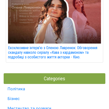
Ексклюзивне інтерв'ю з Оленою Лавренюк: Обговорення
скандалу навколо серіалу «Кава з кардамоном» та
подробиці з особистого життя акторки - Кіно.
Categories
Політика
Бізнес
Мистецтво та розваги