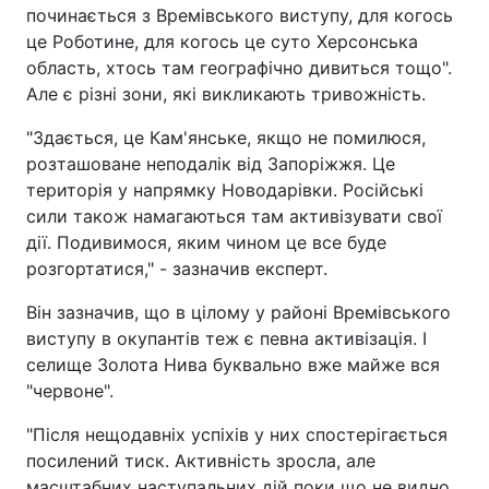
починається з Времівського виступу, для когось
це Роботине, для когось це суто Херсонська
область, хтось там географічно дивиться тощо".
Але є різні зони, які викликають тривожність.
"Здається, це Кам'янське, якщо не помилюся,
розташоване неподалік від Запоріжжя. Це
територія у напрямку Новодарівки. Російські
сили також намагаються там активізувати свої
дії. Подивимося, яким чином це все буде
розгортатися," - зазначив експерт.
Він зазначив, що в цілому у районі Времівського
виступу в окупантів теж є певна активізація. І
селище Золота Нива буквально вже майже вся
"червоне".
"Після нещодавніх успіхів у них спостерігається
посилений тиск. Активність зросла, але
масштабних наступальних дій поки що не видно.