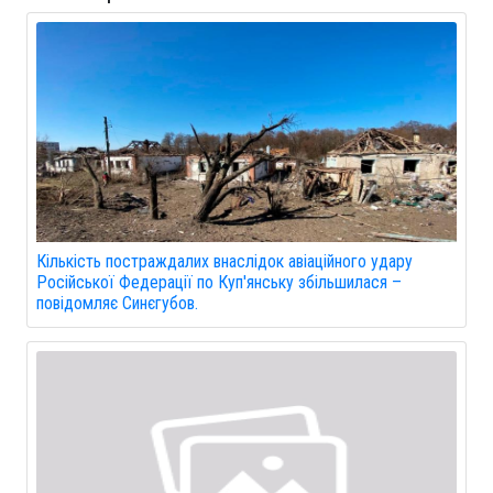
Кількість постраждалих внаслідок авіаційного удару
Російської Федерації по Куп'янську збільшилася –
повідомляє Синєгубов.