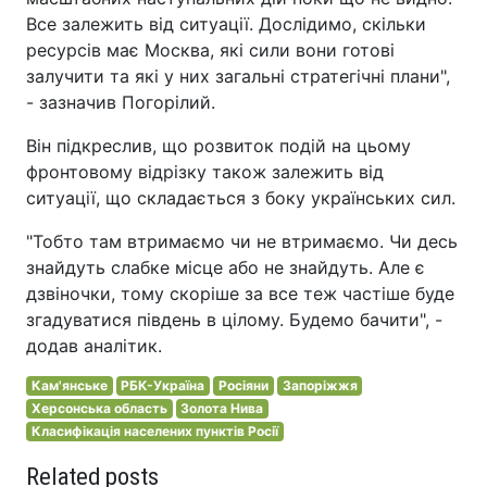
Все залежить від ситуації. Дослідимо, скільки
ресурсів має Москва, які сили вони готові
залучити та які у них загальні стратегічні плани",
- зазначив Погорілий.
Він підкреслив, що розвиток подій на цьому
фронтовому відрізку також залежить від
ситуації, що складається з боку українських сил.
"Тобто там втримаємо чи не втримаємо. Чи десь
знайдуть слабке місце або не знайдуть. Але є
дзвіночки, тому скоріше за все теж частіше буде
згадуватися південь в цілому. Будемо бачити", -
додав аналітик.
Кам'янське
РБК-Україна
Росіяни
Запоріжжя
Херсонська область
Золота Нива
Класифікація населених пунктів Росії
Related posts