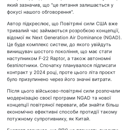
який зазначив, що "це питання залишається у
фокусі нашого обговорення".
Автор підкреслює, що Повітряні сили США вже
тривалий час займаються розробкою концепції,
відомої як Next Generation Air Dominance (NGAD).
Це буде комплекс систем, до якого увійдуть
винищувач шостого покоління, що має стати
наступником F-22 Raptor, а також автономні
безпілотники. Спочатку планувалося підписати
контракт у 2024 році, проте цього літа проєкт
було призупинено через його значні витрати.
Після цього військово-повітряні сили розпочали
модернізацію своєї програми NGAD та нової
концепції повітряної переваги, аби знайти більш
економічно ефективні способи протидії такому
потужному супротивнику, як Китай.