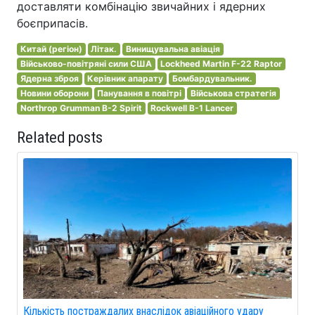
доставляти комбінацію звичайних і ядерних
боєприпасів.
Китай (регіон)
Літак.
Винищувальна авіація
Військово-повітряні сили США
Lockheed Martin F-22 Raptor
Ядерна зброя
Керівник апарату
Бомбардувальник.
Новини оборони
Панування в повітрі
Військова стратегія
Northrop Grumman B-2 Spirit
Rockwell B-1 Lancer
Related posts
Кількість постраждалих внаслідок авіаційного удару