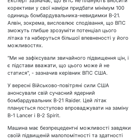
Експерт зазначає, що ВПС не планують вносити
корективи у свої наміри придбати мінімум 100
одиниць бомбардувальника-невидимки B-21.
Алвін, зокрема, висловлює сподівання, що ВПС
зможуть глибше зрозуміти потенціал цього
літака та наберуться більшої впевненості у його
можливостях.
"Ми не зафіксували звичайного підвищення цін, і
є підстави вважати, що цього може й не
статися", - зазначив керівник ВПС США.
У вересні Військово-повітряні сили США
анонсували свій сучасний ядерний
бомбардувальник B-21 Raider. Цей літак
планується поступово впроваджувати на заміну
B-1 Lancer і B-2 Spirit.
Машина має безпрецедентні можливості завдяки
своїй підвищеній малопомітності та здатності