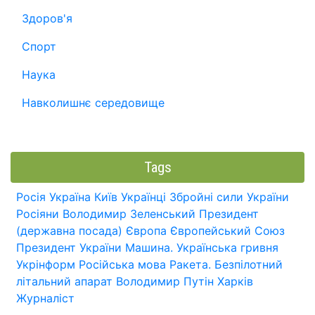
Здоров'я
Спорт
Наука
Навколишнє середовище
Tags
Росія
Україна
Київ
Українці
Збройні сили України
Росіяни
Володимир Зеленський
Президент
(державна посада)
Європа
Європейський Союз
Президент України
Машина.
Українська гривня
Укрінформ
Російська мова
Ракета.
Безпілотний
літальний апарат
Володимир Путін
Харків
Журналіст