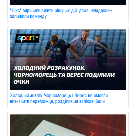
"Нікс" вирішили вжити рішучих дій: двоє нападаючих
залишили команду.
Холодний аналіз. Чорноморець і Верес не змогли
визначити переможця, розділивши залікові бали.