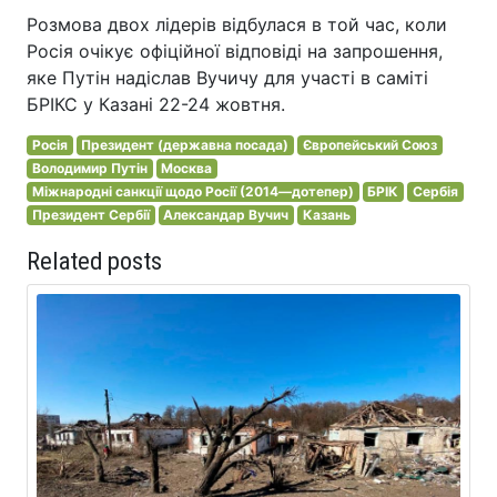
Розмова двох лідерів відбулася в той час, коли
Росія очікує офіційної відповіді на запрошення,
яке Путін надіслав Вучичу для участі в саміті
БРІКС у Казані 22-24 жовтня.
Росія
Президент (державна посада)
Європейський Союз
Володимир Путін
Москва
Міжнародні санкції щодо Росії (2014—дотепер)
БРІК
Сербія
Президент Сербії
Александар Вучич
Казань
Related posts