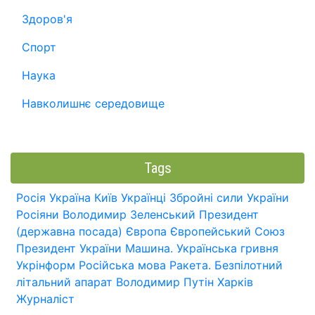
Здоров'я
Спорт
Наука
Навколишнє середовище
Tags
Росія
Україна
Київ
Українці
Збройні сили України
Росіяни
Володимир Зеленський
Президент
(державна посада)
Європа
Європейський Союз
Президент України
Машина.
Українська гривня
Укрінформ
Російська мова
Ракета.
Безпілотний
літальний апарат
Володимир Путін
Харків
Журналіст