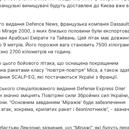
ранцузькі винищувачі будуть доставлені до Києва вже в
ого видання Defence News, французька компанія Dassault
в Mirage 2000, з яких близько половини були експортова
днані Арабські Емірати та Тайвань. Цей літак має довжин
о 9 метрів. Його порожня вага становить 7500 кілограмі
но 2700 кілометрів на годину.
ю цього бойового літака, що оснащена покращеним
а ракетами класу "повітря-повітря" Mica, а також зда
ання SCALP-EG, які постачаються Україні з Франції.
ського спеціалізованого видання Defense Express Олег
и значно зміцнять Повітряні сили Збройних сил України,
они. "Основним завданням 'Міражів' буде забезпечення
атак, зокрема, крилатих ракет і безпілотників", - зазна
ебастьян Лекорню зазначив, що "Міражі", які будуть пер