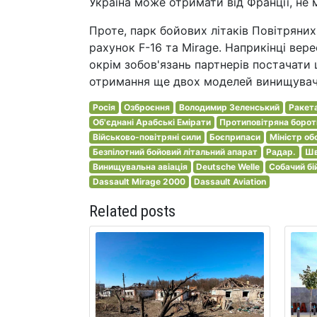
Україна може отримати від Франції, не
Проте, парк бойових літаків Повітряни
рахунок F-16 та Mirage. Наприкінці вер
окрім зобов'язань партнерів постачати
отримання ще двох моделей винищувачів 
Росія
Озброєння
Володимир Зеленський
Ракета
Об'єднані Арабські Емірати
Протиповітряна борот
Військово-повітряні сили
Боєприпаси
Міністр об
Безпілотний бойовий літальний апарат
Радар.
Шв
Винищувальна авіація
Deutsche Welle
Собачий бі
Dassault Mirage 2000
Dassault Aviation
Related posts