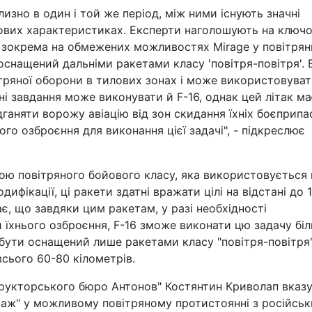
лизно в один і той же період, між ними існують значні
бойових характеристиках. Експерти наголошують на ключ
и, зокрема на обмежених можливостях Mirage у повітрян
оснащений дальніми ракетами класу 'повітря-повітря'. 
тряної оборони в тилових зонах і може використовува
і завдання може виконувати й F-16, однак цей літак ма
дганяти ворожу авіацію від зон скидання їхніх боєприпас
ого озброєння для виконання цієї задачі", - підкреслює
ою повітряного бойового класу, яка використовується 
дифікації, ці ракети здатні вражати цілі на відстані до 
ає, що завдяки цим ракетам, у разі необхідності
и їхнього озброєння, F-16 зможе виконати цю задачу бі
 бути оснащений лише ракетами класу "повітря-повітря
всього 60-80 кілометрів.
трукторського бюро Антонов" Костянтин Криволап вказу
раж" у можливому повітряному протистоянні з російсь