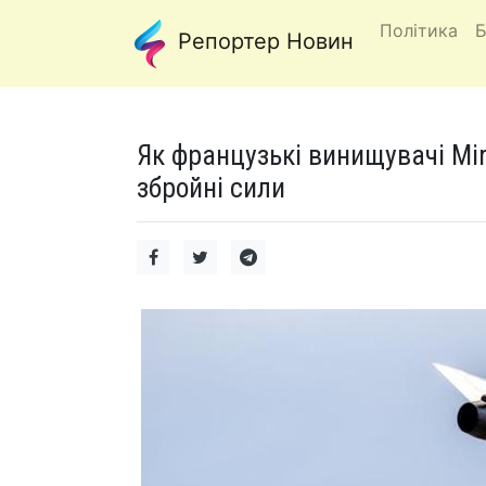
Політика
Б
Репортер Новин
Як французькі винищувачі Mi
збройні сили