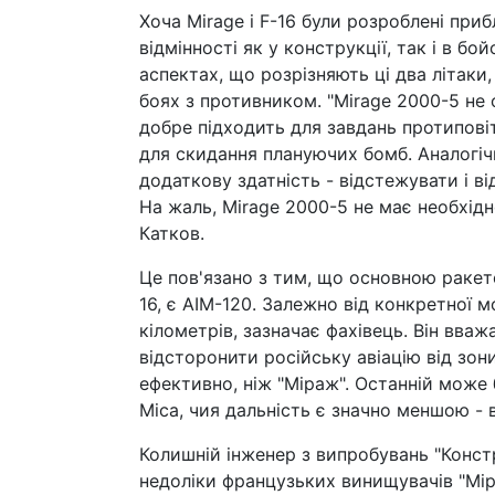
Хоча Mirage і F-16 були розроблені приб
відмінності як у конструкції, так і в 
аспектах, що розрізняють ці два літак
боях з противником. "Mirage 2000-5 не 
добре підходить для завдань протипові
для скидання плануючих бомб. Аналогічн
додаткову здатність - відстежувати і ві
На жаль, Mirage 2000-5 не має необхідн
Катков.
Це пов'язано з тим, що основною ракет
16, є AIM-120. Залежно від конкретної мо
кілометрів, зазначає фахівець. Він вваж
відсторонити російську авіацію від зон
ефективно, ніж "Міраж". Останній може
Mica, чия дальність є значно меншою - 
Колишній інженер з випробувань "Конс
недоліки французьких винищувачів "Мі