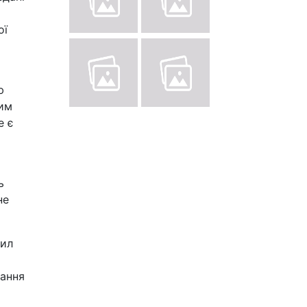
ої
ю
ним
е є
ь
не
сил
тання