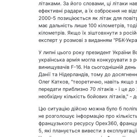
літаками. За його словами, ці літаки н
ефективні радари, а їх озброєння не ві
2000-5 позиціюється як літак для повіт
має дальність лише 100 кілометрів, тод
кілометрів. Якщо їх зіштовхнути з росій
експерт у розмові з виданням "РБК-Украї
У липні цього року президент України 
українська армія могла конкурувати з р
винищувачів F-16. На сьогоднішній день
Данії та Нідерландів, тому до досягнен
Олег Катков, "теоретично, навіть якщо з
передати приблизно 70 літаків - і це до 
необхідну кількість бойових літаків," - д
Цю ситуацію дійсно можна було б поліп
не розголошує інформацію про кількість 
французького ресурсу Opex360, француз
5, які планується вивести з експлуатації