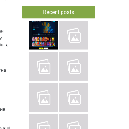
Recent posts
ні
у
в, а
тна
чив
едані