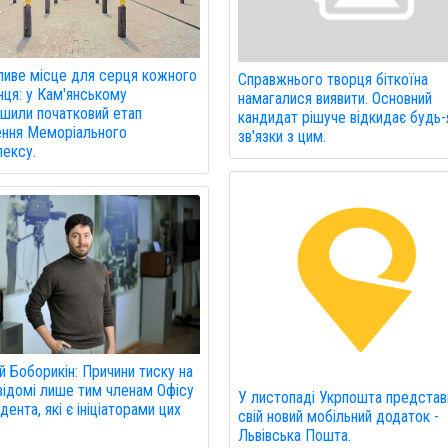
иве місце для серця кожного
Справжнього творця біткоїна
нця: у Кам'янському
намагалися виявити. Основний
шили початковий етап
кандидат рішуче відкидає будь-
ння Меморіального
зв'язки з цим.
ексу.
й Боборикін: Причини тиску на
відомі лише тим членам Офісу
У листопаді Укрпошта представ
дента, які є ініціаторами цих
свій новий мобільний додаток -
Львівська Пошта.