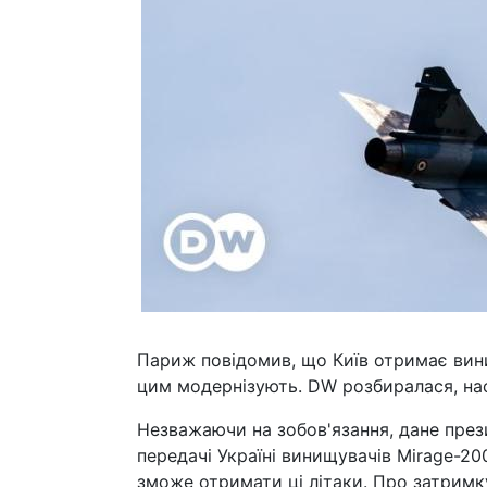
Париж повідомив, що Київ отримає винищ
цим модернізують. DW розбиралася, наск
Незважаючи на зобов'язання, дане пре
передачі Україні винищувачів Mirage-20
зможе отримати ці літаки. Про затримк