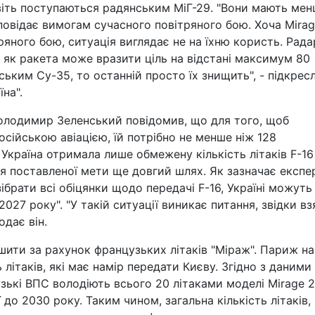
авіть поступаються радянським МіГ-29. "Вони мають ме
дповідає вимогам сучасного повітряного бою. Хоча Mira
ряного бою, ситуація виглядає не на їхню користь. Рада
і як ракета може вразити ціль на відстані максимум 80
ським Су-35, то останній просто їх знищить", - підкрес
на".
Володимир Зеленський повідомив, що для того, щоб
осійською авіацією, їй потрібно не менше ніж 128
 Україна отримала лише обмежену кількість літаків F-16
ня поставленої мети ще довгий шлях. Як зазначає експе
ібрати всі обіцянки щодо передачі F-16, Україні можуть
2027 року". "У такій ситуації виникає питання, звідки вз
одає він.
шити за рахунок французьких літаків "Міраж". Париж на
літаків, які має намір передати Києву. Згідно з даними
ькі ВПС володіють всього 20 літаками моделі Mirage 
 до 2030 року. Таким чином, загальна кількість літаків, 