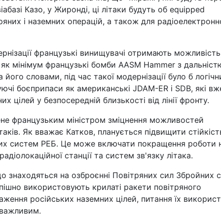
іабазі Казо, у Жиронді, ці літаки будуть об equipped
ряних і наземних операцій, а також для радіоелектронн
дернізації французькі винищувачі отримають можливість
 як мінімум французькі бомби AASM Hammer з дальніст
 його словами, під час такої модернізації було б логіч
нуючі боєприпаси як американські JDAM-ER і SDB, які вж
х цілей у безпосередній близькості від лінії фронту.
ене французьким міністром зміцнення можливостей
таків. Як вважає Катков, планується підвищити стійкіст
ких систем РЕБ. Це може включати покращення роботи 
радіолокаційної станції та систем зв'язку літака.
що знаходяться на озброєнні Повітряних сил Збройних 
спішно використовують крилаті ракети повітряного
аження російських наземних цілей, питання їх викорис
 важливим.