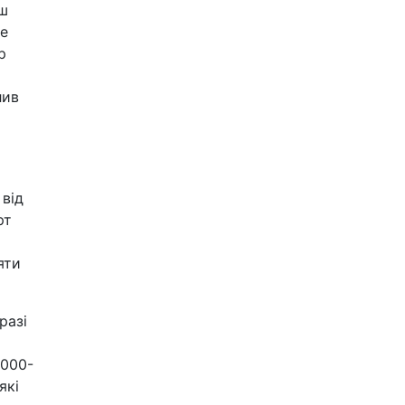
нш
ge
р
лив
 від
рт
яти
разі
2000-
які