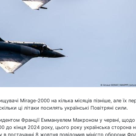
увачі Mirage-2000 на кілька місяців пізніше, але їх пе
ільки ці літаки посилять українські Повітряні сили.
зидентом Франції Еммануелем Макроном у червні, щодо
00 до кінця 2024 року, цього року українська сторона н
у в постачанні 8 жовтня повідомив міністр оборони Фра