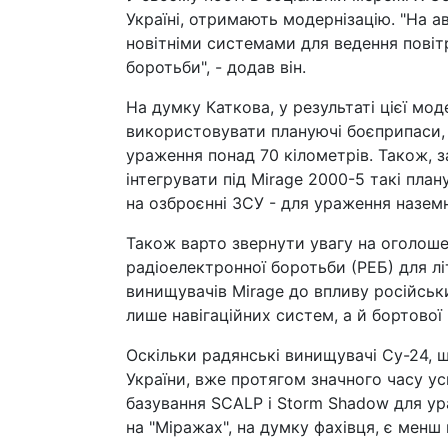
Україні, отримають модернізацію. "На ав
новітніми системами для ведення повіт
боротьби", - додав він.
На думку Каткова, у результаті цієї мо
використовувати плануючі боєприпаси,
ураження понад 70 кілометрів. Також, за
інтегрувати під Mirage 2000-5 такі пла
на озброєнні ЗСУ - для ураження наземни
Також варто звернути увагу на оголош
радіоелектронної боротьби (РЕБ) для лі
винищувачів Mirage до впливу російсь
лише навігаційних систем, а й бортової 
Оскільки радянські винищувачі Су-24, 
України, вже протягом значного часу у
базування SCALP і Storm Shadow для ур
на "Міражах", на думку фахівця, є менш