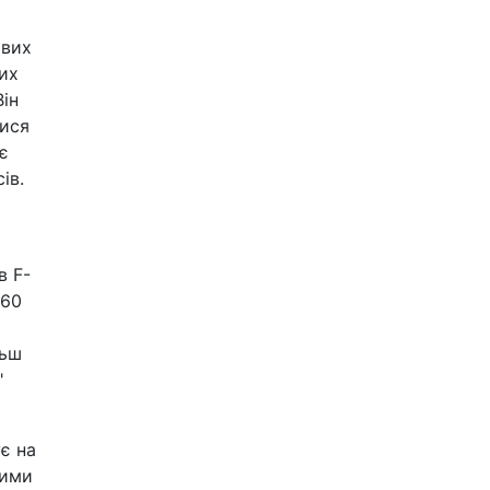
ових
их
Він
тися
є
ів.
в F-
160
льш
"
є на
кими