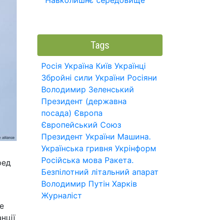
Навколишнє середовище
Tags
Росія
Україна
Київ
Українці
Збройні сили України
Росіяни
Володимир Зеленський
Президент (державна
посада)
Європа
Європейський Союз
Президент України
Машина.
Українська гривня
Укрінформ
Російська мова
Ракета.
ред
Безпілотний літальний апарат
Володимир Путін
Харків
Журналіст
е
нції