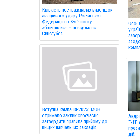
Кількість постраждалих внаслідок
авіаційного удару Російської
Федерації по Куп'янську
Особл
збільшилася – повідомляє
украї
Синєгубов.
завер
зведе
компл
Вступна кампанія-2025: МОН
отримало заклик своєчасно
Андрі
затвердити правила прийому до
"УП" 
вищих навчальних закладів
прези
дій.