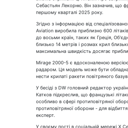
Себастьян Лекорню. Він зазначив, що ф
першому кварталі 2025 року.
Згідно з інформацією від спеціалізован
Aviation виробила приблизно 600 літакі
до восьми країн, таких як Греція, Об'є
близько 14 метрів і розмах крил близьк
максимальна швидкість досягає приблиз
Mirage 2000-5 є вдосконаленою версіє
радаром. Ця модель може бути обладнан
нести крилаті ракети повітряного базув
У бесіді з DW головний редактор україн
Катков підкреслив, що французькі літак
особливо в сфері протиповітряної обор
протиповітряної оборони - для відбиття 
експерт.
У своєму пості в соціальній мережі X С