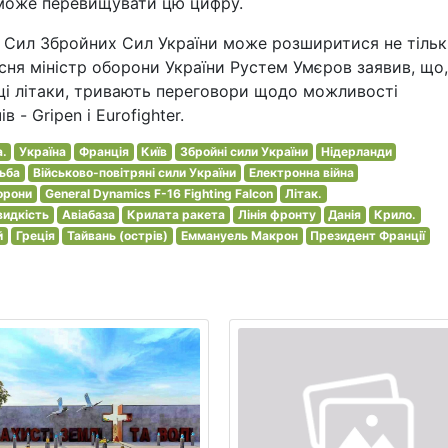
 може перевищувати цю цифру.
х Сил Збройних Сил України може розширитися не тільк
есня міністр оборони України Рустем Умєров заявив, що,
 ці літаки, тривають переговори щодо можливості
- Gripen і Eurofighter.
.
Україна
Франція
Київ
Збройні сили України
Нідерланди
ьба
Військово-повітряні сили України
Електронна війна
орони
General Dynamics F-16 Fighting Falcon
Літак.
идкість
Авіабаза
Крилата ракета
Лінія фронту
Данія
Крило.
й
Греція
Тайвань (острів)
Еммануель Макрон
Президент Франції