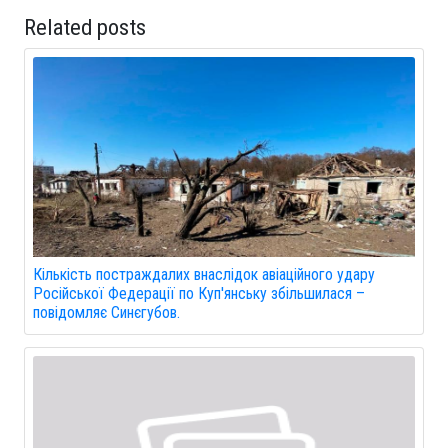
Related posts
Кількість постраждалих внаслідок авіаційного удару
Російської Федерації по Куп'янську збільшилася –
повідомляє Синєгубов.