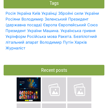
Tags
Росія
Україна
Київ
Українці
Збройні сили України
Росіяни
Володимир Зеленський
Президент
(державна посада)
Європа
Європейський Союз
Президент України
Машина.
Українська гривня
Укрінформ
Російська мова
Ракета.
Безпілотний
літальний апарат
Володимир Путін
Харків
Журналіст
Recent posts