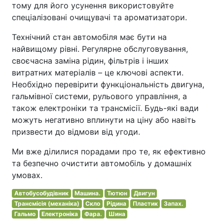
тому для його усунення використовуйте
спеціалізовані очищувачі та ароматизатори.
Технічний стан автомобіля має бути на
найвищому рівні. Регулярне обслуговування,
своєчасна заміна рідин, фільтрів і інших
витратних матеріалів – це ключові аспекти.
Необхідно перевірити функціональність двигуна,
гальмівної системи, рульового управління, а
також електроніки та трансмісії. Будь-які вади
можуть негативно вплинути на ціну або навіть
призвести до відмови від угоди.
Ми вже ділилися порадами про те, як ефективно
та безпечно очистити автомобіль у домашніх
умовах.
Автобусобудівник
Машина.
Тютюн
Двигун
Трансмісія (механіка)
Скло
Рідина
Пластик
Запах.
Гальмо
Електроніка
Фара.
Шина