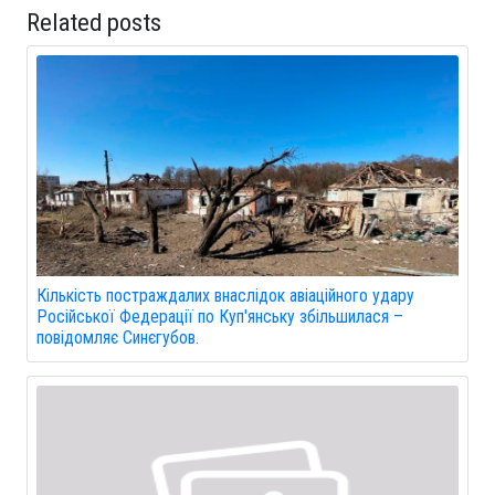
Related posts
Кількість постраждалих внаслідок авіаційного удару
Російської Федерації по Куп'янську збільшилася –
повідомляє Синєгубов.