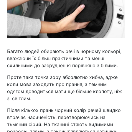
Багато людей обирають речі в чорному кольорі,
вважаючи їх більш практичними та менш
схильними до забруднення порівняно з білими.
Проте така точка зору абсолютно хибна, адже
коли мова заходить про прання, з темним
одягом доводиться мати ще більше клопоту, ніж
зі світлим.
Після кількох прань чорний колір речей швидко
втрачає насиченість, перетворюючись на
тьмяний сірий. На тканині стають видимими
розводи, плями, а також з'являються катишки.