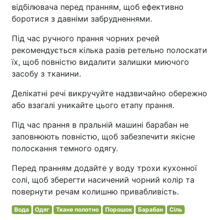
відбілювача перед пранням, щоб ефективно
боротися з давніми забрудненнями.
Під час ручного прання чорних речей
рекомендується кілька разів ретельно полоскати
їх, щоб повністю видалити залишки миючого
засобу з тканини.
Делікатні речі викручуйте надзвичайно обережно
або взагалі уникайте цього етапу прання.
Під час прання в пральній машині барабан не
заповнюють повністю, щоб забезпечити якісне
полоскання темного одягу.
Перед пранням додайте у воду трохи кухонної
солі, щоб зберегти насичений чорний колір та
повернути речам колишню привабливість.
Вода
Одяг
Ткане полотно
Порошок
Барабан
Сіль