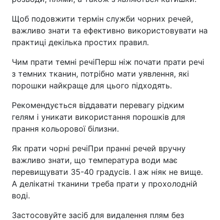
Щоб подовжити термін служби чорних речей,
важливо знати та ефективно використовувати на
практиці декілька простих правил.
Чим прати темні речіПерш ніж почати прати речі
з темних тканин, потрібно мати уявлення, які
порошки найкраще для цього підходять.
Рекомендується віддавати перевагу рідким
гелям і уникати використання порошків для
прання кольорової білизни.
Як прати чорні речіПри пранні речей вручну
важливо знати, що температура води має
перевищувати 35-40 градусів. І аж ніяк не вище.
А делікатні тканини треба прати у прохолодній
воді.
Застосовуйте засіб для видалення плям без