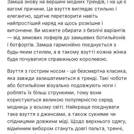
Замша знову на вершині модних трендів, і на це є
вагомі причини. Це взуття виглядає стильно і
елегантно, здатне перетворити навіть
найпростіший наряд на щось розкішне і
витончене. Ви можете обирати з безлічі варіантів
— від зимових лоферів до замшевих ботильйонів
і ботфортів. Замша гармонійно поєднується з
будь-яким стилем, а в такому взутті кожна жінка
буде почуватися справжньою королевою.
Взуття з гострим носом - це безсмертна класика,
яка завжди залишатиметься в тренді. Такі чоботи
або ботильйони візуально подовжують ноги і
роблять їх більш стрункими, тому вони
користуються великою популярністю серед
модниць у всьому світі. Найкраще поєднувати
таке взуття з джинсами, а також сукнями чи
спідницями довжини міді. Щодо верхнього одягу,
відмінним вибором стануть довгі пальта, тренчі,