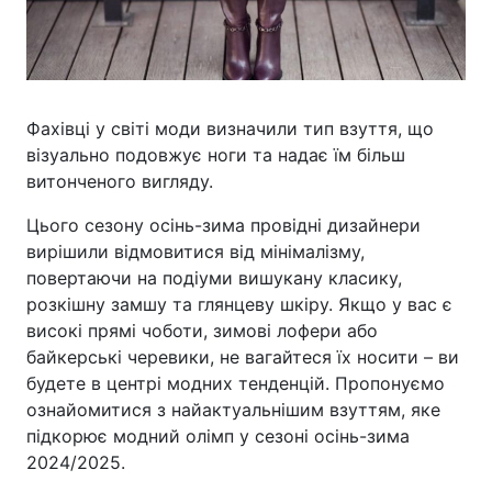
Фахівці у світі моди визначили тип взуття, що
візуально подовжує ноги та надає їм більш
витонченого вигляду.
Цього сезону осінь-зима провідні дизайнери
вирішили відмовитися від мінімалізму,
повертаючи на подіуми вишукану класику,
розкішну замшу та глянцеву шкіру. Якщо у вас є
високі прямі чоботи, зимові лофери або
байкерські черевики, не вагайтеся їх носити – ви
будете в центрі модних тенденцій. Пропонуємо
ознайомитися з найактуальнішим взуттям, яке
підкорює модний олімп у сезоні осінь-зима
2024/2025.