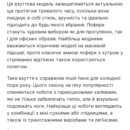
Ця взуттєва модель залишатиметься актуальною
ще протягом тривалого часу, оскільки вона
поєднує в собі стиль, зручність та ідеально
підходить до будь-якого вбрання. Лофери
стануть чудовим вибором як для прогулянок, так
і для офісних образів. Найбільш модними
вважаються коричневі моделі на масивній
підошві, проте класичні зимові лофери з хутром у
стриманих відтінках також користуються
попитом.
Таке взуття є справжнім must-have для холодної
пори року. Цього сезону на піку популярності
опиняються чоботи з гармошковими халявами,
які не тільки забезпечать тепло, але й візуально
подовжать ноги. Найкраще ці чоботи виглядають
у комбінації з міні-сукнями або спідницями, а
також із трикотажними виробами та легінсами.