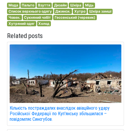
Мода
Пальто
Взуття
Дизайн
Шкіра
Мідь
Список верхнього одягу
Джинси.
Хутро
Шкіра замші
Човен.
Сукняний чобіт
Гессенський (черевик)
Хутряний одяг
Холод
Related posts
Кількість постраждалих внаслідок авіаційного удару
Російської Федерації по Куп'янську збільшилася –
повідомляє Синєгубов.