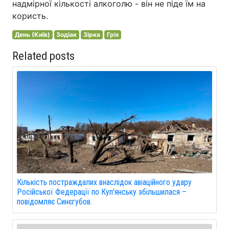
надмірної кількості алкоголю - він не піде їм на
користь.
День (Київ)
Зодіак
Зірка
Гріх
Related posts
Кількість постраждалих внаслідок авіаційного удару
Російської Федерації по Куп'янську збільшилася –
повідомляє Синєгубов.