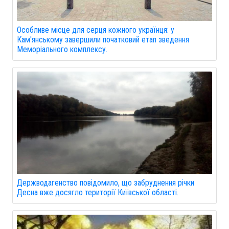
Особливе місце для серця кожного українця: у
Кам'янському завершили початковий етап зведення
Меморіального комплексу.
Держводагенство повідомило, що забруднення річки
Десна вже досягло території Київської області.