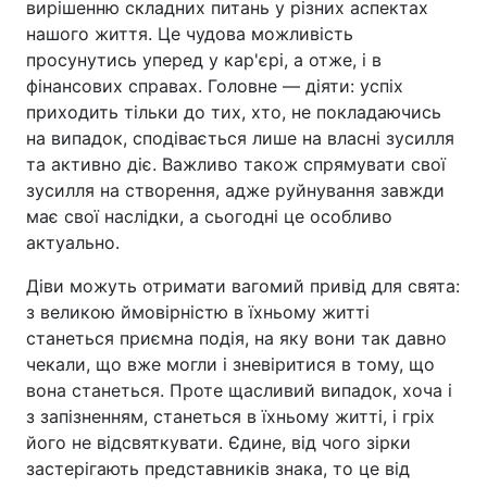
вирішенню складних питань у різних аспектах
нашого життя. Це чудова можливість
просунутись уперед у кар'єрі, а отже, і в
фінансових справах. Головне — діяти: успіх
приходить тільки до тих, хто, не покладаючись
на випадок, сподівається лише на власні зусилля
та активно діє. Важливо також спрямувати свої
зусилля на створення, адже руйнування завжди
має свої наслідки, а сьогодні це особливо
актуально.
Діви можуть отримати вагомий привід для свята:
з великою ймовірністю в їхньому житті
станеться приємна подія, на яку вони так давно
чекали, що вже могли і зневіритися в тому, що
вона станеться. Проте щасливий випадок, хоча і
з запізненням, станеться в їхньому житті, і гріх
його не відсвяткувати. Єдине, від чого зірки
застерігають представників знака, то це від