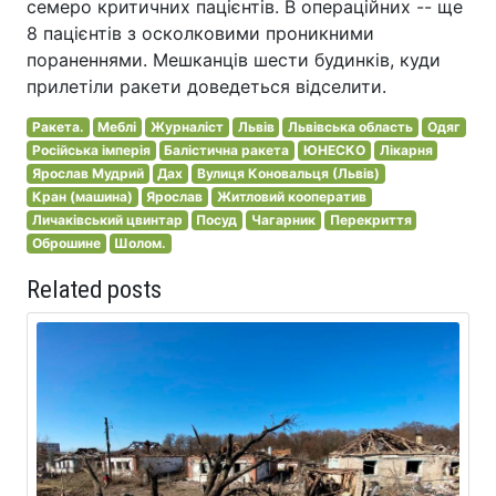
семеро критичних пацієнтів. В операційних -- ще
8 пацієнтів з осколковими проникними
пораненнями. Мешканців шести будинків, куди
прилетіли ракети доведеться відселити.
Ракета.
Меблі
Журналіст
Львів
Львівська область
Одяг
Російська імперія
Балістична ракета
ЮНЕСКО
Лікарня
Ярослав Мудрий
Дах
Вулиця Коновальця (Львів)
Кран (машина)
Ярослав
Житловий кооператив
Личаківський цвинтар
Посуд
Чагарник
Перекриття
Оброшине
Шолом.
Related posts