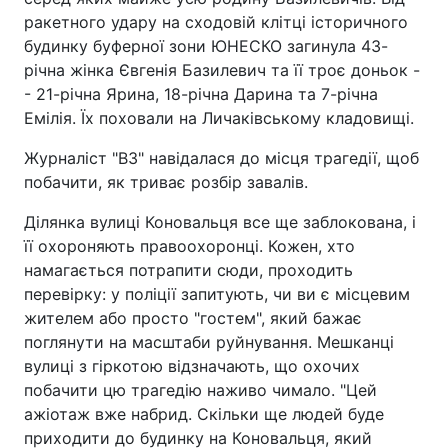
ракетного удару на сходовій клітці історичного
будинку буферної зони ЮНЕСКО загинула 43-
річна жінка Євгенія Базилевич та її троє доньок -
- 21-річна Ярина, 18-річна Дарина та 7-річна
Емілія. Їх поховали на Личаківському кладовищі.
Журналіст "ВЗ" навідалася до місця трагедії, щоб
побачити, як триває розбір завалів.
Ділянка вулиці Коновальця все ще заблокована, і
її охороняють правоохоронці. Кожен, хто
намагається потрапити сюди, проходить
перевірку: у поліції запитують, чи ви є місцевим
жителем або просто "гостем", який бажає
поглянути на масштаби руйнування. Мешканці
вулиці з гіркотою відзначають, що охочих
побачити цю трагедію наживо чимало. "Цей
ажіотаж вже набрид. Скільки ще людей буде
приходити до будинку на Коновальця, який