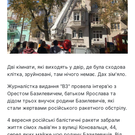
Дві кімнати, які виходять у двір, де була сходова
клітка, зруйновані, там нічого немає. Дах зім'яло.
Журналістка видання "ВЗ" провела інтерв'ю з
Орестом Базилевичем, батьком Ярослава та
дідом трьох внучок родини Базилевичів, які
стали жертвами російського ракетного обстрілу.
4 вересня російські балістичні ракети забрали
життя сімох львів'ян з вулиці Коновальця, 44,
серед яких майже усю родину Базилевичів. Від