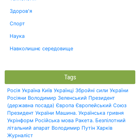
Здоров'я
Спорт
Наука
Навколишнє середовище
Tags
Росія
Україна
Київ
Українці
Збройні сили України
Росіяни
Володимир Зеленський
Президент
(державна посада)
Європа
Європейський Союз
Президент України
Машина.
Українська гривня
Укрінформ
Російська мова
Ракета.
Безпілотний
літальний апарат
Володимир Путін
Харків
Журналіст