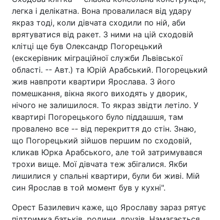
легка і делікатна. Вона провалилася від удару
якраз тоді, коли дівчата сходили по ній, аби
врятуватися від ракет. З ними на цій сходовій
клітці ще був Олександр Погорецький
(екскерівник міграційної служби Львівської
області. -- Авт.) та Юрій Арабський. Погорецький
жив навпроти квартири Ярослава. З його
помешкання, вікна якого виходять у дворик,
нічого не залишилося. То якраз звідти летіло. У
квартирі Погорецького було піддашшя, там
провалено все -- від перекриття до стін. Знаю,
що Погорецький зійшов першим по сходовій,
кликав Юрка Арабського, але той затримувався
трохи вище. Мої дівчата теж збігалися. Якби
лишилися у спальні квартири, були би живі. Мій
син Ярослав в той момент був у кухні".
Орест Базилевич каже, що Ярославу зараз рятує
підтримка батьків, родини, друзів. Намагається