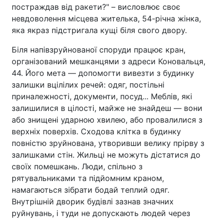
постраждав від ракети?" – висловлює своє
невдоволення місцева жителька, 54-річна жінка,
яка якраз підстригала кущі біля свого двору.
Біля напівзруйнованої споруди працює кран,
організований мешканцями з адреси Коновальця,
44. Його мета — допомогти вивезти з будинку
залишки вцілілих речей: одяг, постільні
приналежності, документи, посуд... Меблів, які
залишилися в цілості, майже не знайдеш — вони
або знищені ударною хвилею, або провалилися з
верхніх поверхів. Сходова клітка в будинку
повністю зруйнована, утворивши велику прірву з
залишками стін. Жильці не можуть дістатися до
своїх помешкань. Люди, спільно з
рятувальниками та підйомним краном,
намагаються зібрати бодай теплий одяг.
Внутрішній дворик будівлі зазнав значних
руйнувань, і туди не допускають людей через