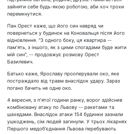
зайняти себе будь-якою роботою, аби хоч трохи
перемкнутися.
Пан Орест каже, що його син навряд чи
повернеться у будинок на Коновальця після його
відновлення. "З одного боку, ця квартира --
пам'ять, з іншого, як з цими спогадами буде жити
мій син", -- продовжує розмову Орест
Базилевич.
Батько каже, Ярославу прооперували око, яке
постраждало від травм внаслідок удару. Зараз
погано бачить не одне око.
4 вересня, з п'ятої години ранку, ворог здійснив
комбіновану атаку по Львову -- ракетами та
шахедами. Внаслідок атаки 154 будинки зазнали
ушкоджень, сім людей загинули. У трьох лікарнях
Першого медоб'єднання Львова перебувають