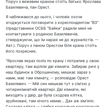
Поруч з вежевим краном стоїть батько Ярослава
Базилевича, пан Орест.
Я наближаюся до нього, і чоловік охоче
згоджується поговорити з кореспондентом "ВЗ"
(представники ОСББ "Байки" радили мені не
контактувати з родиною Базилевичів,
стверджуючи, що їм наразі не до журналістів. --
Авт.). Поруч з паном Орестом біля крана стоїть
його похресник.
"Ярослав якраз поліз по крану і потрапив у свою
квартиру, там вціліли дві кімнати. Забирає речі у
наш будинок в Оброшиному, мешкає зараз з
нами, має там кімнату, -- розповідає Орест
Базилевич. -- Мій син мешкав тут з сім'єю у
чотирикімнатній квартирі. Дві кімнати, які
виходять у двір, де була сходова клітка,
зруйновані, там нічого немає... Дах аж зім'яло.
Сходова клітка -- слабка консольна конструкція,