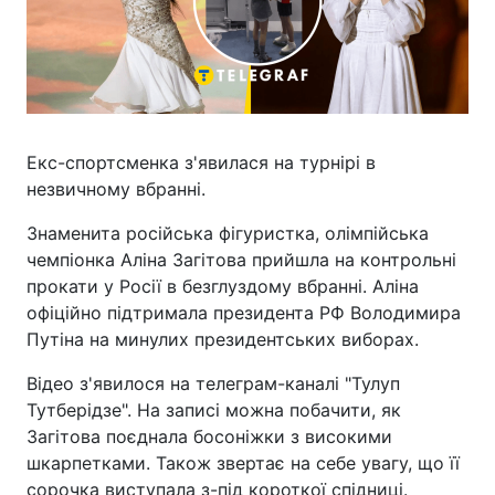
Екс-спортсменка з'явилася на турнірі в
незвичному вбранні.
Знаменита російська фігуристка, олімпійська
чемпіонка Аліна Загітова прийшла на контрольні
прокати у Росії в безглуздому вбранні. Аліна
офіційно підтримала президента РФ Володимира
Путіна на минулих президентських виборах.
Відео з'явилося на телеграм-каналі "Тулуп
Тутберідзе". На записі можна побачити, як
Загітова поєднала босоніжки з високими
шкарпетками. Також звертає на себе увагу, що її
сорочка виступала з-під короткої спідниці.