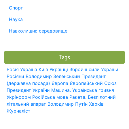
Спорт
Наука
Навколишнє середовище
Tags
Росія
Україна
Київ
Українці
Збройні сили України
Росіяни
Володимир Зеленський
Президент
(державна посада)
Європа
Європейський Союз
Президент України
Машина.
Українська гривня
Укрінформ
Російська мова
Ракета.
Безпілотний
літальний апарат
Володимир Путін
Харків
Журналіст