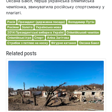
Оксана Баюл, перша українська олімпійська
чемпіонка, звинуватила російську спортсменку у
плагіаті.
Росія
Президент (державна посада)
Володимир Путін
Росіяни
Золото
Українська мова
2014 Президентські вибори в Україні
Олімпійський чемпіон
Олімпійські ігри
Спорт
Аліна Загітова
Стрибок з петлею на носку
Фігурне катання
Оксана Баюл
Related posts