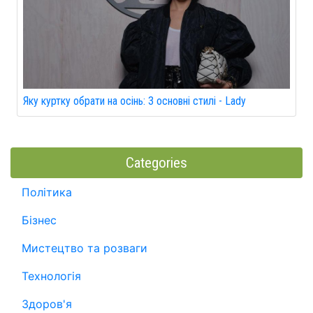
Яку куртку обрати на осінь: 3 основні стилі - Lady
Categories
Політика
Бізнес
Мистецтво та розваги
Технологія
Здоров'я