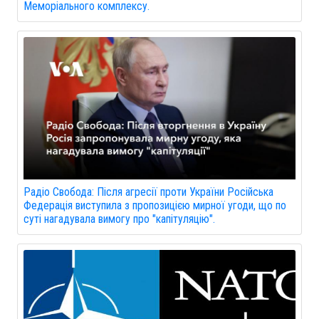
Меморіального комплексу.
Радіо Свобода: Після агресії проти України Російська
Федерація виступила з пропозицією мирної угоди, що по
суті нагадувала вимогу про "капітуляцію".