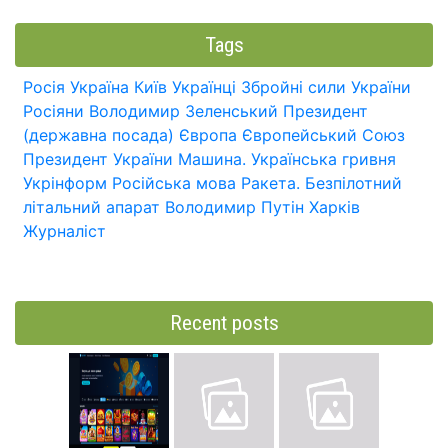
Tags
Росія
Україна
Київ
Українці
Збройні сили України
Росіяни
Володимир Зеленський
Президент
(державна посада)
Європа
Європейський Союз
Президент України
Машина.
Українська гривня
Укрінформ
Російська мова
Ракета.
Безпілотний
літальний апарат
Володимир Путін
Харків
Журналіст
Recent posts