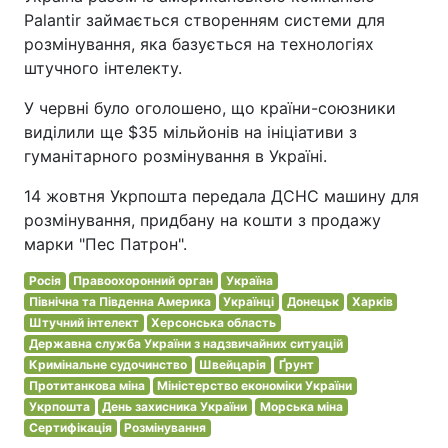
Palantir займається створенням системи для
розмінування, яка базується на технологіях
штучного інтелекту.
У червні було оголошено, що країни-союзники
виділили ще $35 мільйонів на ініціативи з
гуманітарного розмінування в Україні.
14 жовтня Укрпошта передала ДСНС машину для
розмінування, придбану на кошти з продажу
марки "Пес Патрон".
Росія
Правоохоронний орган
Україна
Північна та Південна Америка
Українці
Донецьк
Харків
Штучний інтелект
Херсонська область
Державна служба України з надзвичайних ситуацій
Кримінальне судочинство
Швейцарія
Ґрунт
Протитанкова міна
Міністерство економіки України
Укрпошта
День захисника України
Морська міна
Сертифікація
Розмінування