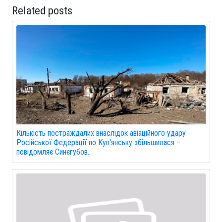
Related posts
Кількість постраждалих внаслідок авіаційного удару
Російської Федерації по Куп'янську збільшилася –
повідомляє Синєгубов.