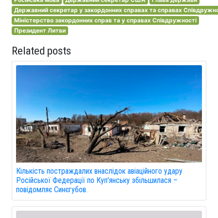
Державний секретар у закордонних справах та справах Співдружно
Міністерство закордонних справ та у справах Співдружності
Президент Литви
Related posts
Кількість постраждалих внаслідок авіаційного удару
Російської Федерації по Куп'янську збільшилася –
повідомляє Синєгубов.