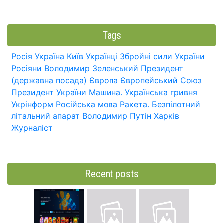
Tags
Росія
Україна
Київ
Українці
Збройні сили України
Росіяни
Володимир Зеленський
Президент
(державна посада)
Європа
Європейський Союз
Президент України
Машина.
Українська гривня
Укрінформ
Російська мова
Ракета.
Безпілотний
літальний апарат
Володимир Путін
Харків
Журналіст
Recent posts