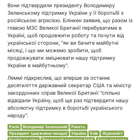
Вони підтвердили президенту Володимиру
Зеленському підтримку України у її боротьбі з
російською агресією. Блінкен заявив, що разом із
главою МЗС Великої Британії перебуватиме в
Україні, щоб продовжити роботу та почути від
української сторони, "як ви бачите майбутні
місяці, і що ми можемо зробити, щоб
продовжувати зміцнювати нашу підтримку
України в майбутньому".
Леммі підкреслив, що вперше за останнє
десятиліття державний секретар США та міністр
закордонних справ Великої Британії "спільно
відвідали Україну, щоб ще раз підтвердити нашу
абсолютну підтримку в боротьбі українського
народу".
Росія
Володимир Зеленський
Ракета.
Президент (державна посада)
Україна
Київ
Журналіст
Російська мова
Державний секретар США
Глава держави