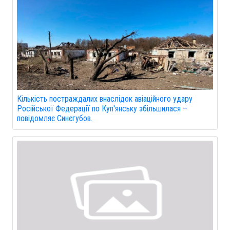
Кількість постраждалих внаслідок авіаційного удару
Російської Федерації по Куп'янську збільшилася –
повідомляє Синєгубов.