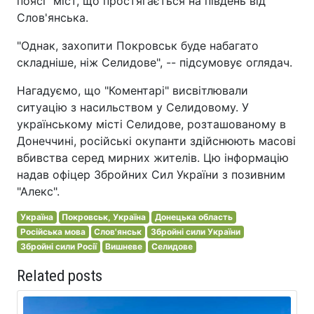
поясі" міст, що простягається на південь від
Слов'янська.
"Однак, захопити Покровськ буде набагато
складніше, ніж Селидове", -- підсумовує оглядач.
Нагадуємо, що "Коментарі" висвітлювали
ситуацію з насильством у Селидовому. У
українському місті Селидове, розташованому в
Донеччині, російські окупанти здійснюють масові
вбивства серед мирних жителів. Цю інформацію
надав офіцер Збройних Сил України з позивним
"Алекс".
Україна
Покровськ, Україна
Донецька область
Російська мова
Слов'янськ
Збройні сили України
Збройні сили Росії
Вишневе
Селидове
Related posts