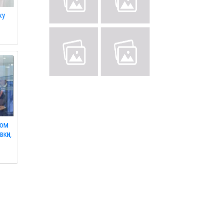
ку
пом
вки,