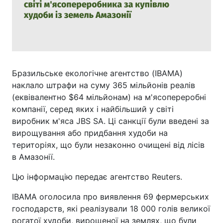
Бразильське екологічне агентство (IBAMA)
наклало штрафи на суму 365 мільйонів реалів
(еквівалентно $64 мільйонам) на м'ясопереробні
компанії, серед яких і найбільший у світі
виробник м'яса JBS SA. Ці санкції були введені за
вирощування або придбання худоби на
територіях, що були незаконно очищені від лісів
в Амазонії.
Цю інформацію передає агентство Reuters.
IBAMA оголосила про виявлення 69 фермерських
господарств, які реалізували 18 000 голів великої
рогатої худоби, вирощеної на землях, що були