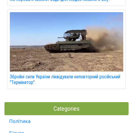
Збройні сили України ліквідували неповторний російський
"Термінатор".
Categories
Політика