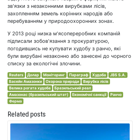
зв'язки з незаконними вирубками лісів,
захопленням земель корінних народів або
перебуванням у природоохоронних зонах.
У 2013 році низка м'ясопереробних компаній
підписали зобов'язання з прокуратурою,
погодившись не купувати худобу з ранчо, які
були вирубані незаконно або занесені до чорного
списку за екологічні злочини.
Reuters
Долар
Моніторинг
Параграф
Худоба
JBS S.A.
Басейн Амазонки
Охорона природи
Вирубка лісів
Велика рогата худоба
Бразильський реал
Амазонас (бразильський штат)
Економічні санкції
Ранчо
Ферма
Related posts