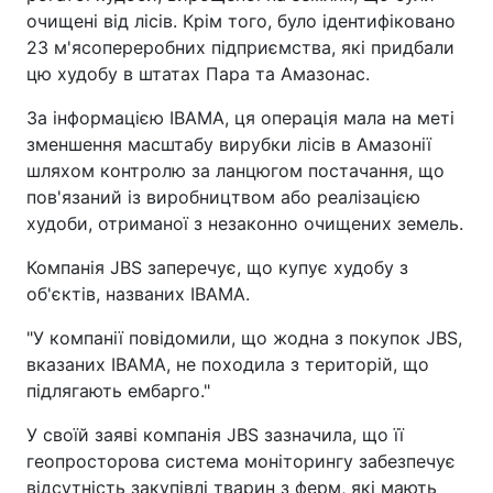
очищені від лісів. Крім того, було ідентифіковано
23 м'ясопереробних підприємства, які придбали
цю худобу в штатах Пара та Амазонас.
За інформацією IBAMA, ця операція мала на меті
зменшення масштабу вирубки лісів в Амазонії
шляхом контролю за ланцюгом постачання, що
пов'язаний із виробництвом або реалізацією
худоби, отриманої з незаконно очищених земель.
Компанія JBS заперечує, що купує худобу з
об'єктів, названих IBAMA.
"У компанії повідомили, що жодна з покупок JBS,
вказаних IBAMA, не походила з територій, що
підлягають ембарго."
У своїй заяві компанія JBS зазначила, що її
геопросторова система моніторингу забезпечує
відсутність закупівлі тварин з ферм, які мають