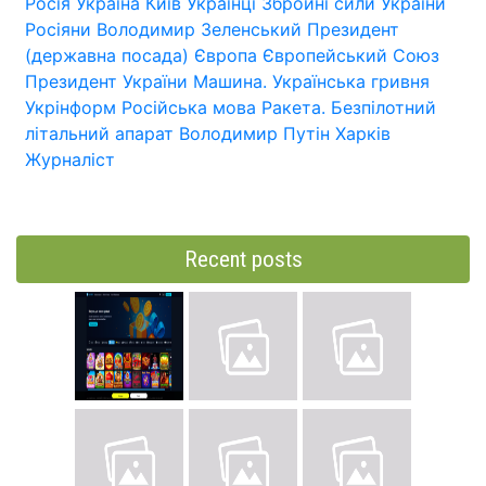
Росія
Україна
Київ
Українці
Збройні сили України
Росіяни
Володимир Зеленський
Президент
(державна посада)
Європа
Європейський Союз
Президент України
Машина.
Українська гривня
Укрінформ
Російська мова
Ракета.
Безпілотний
літальний апарат
Володимир Путін
Харків
Журналіст
Recent posts