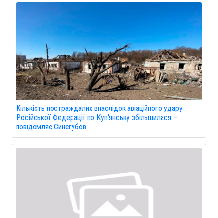
Кількість постраждалих внаслідок авіаційного удару
Російської Федерації по Куп'янську збільшилася –
повідомляє Синєгубов.