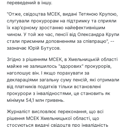
переведений в іншу.
"Отже, свідоцтва МСЕК, видані Тетяною Крупою,
слугували прокурорам на підтримку та сприяли
їх кар'єрному зростанню найефективнішим
чином. У той же час, пенсії від Олександра Крупи
стали приємним доповненням за співпрацю", --
зазначає Юрій Бутусов.
Згідно з рішенням МСЕК, в Хмельницькій області
майже не залишилось "здорових" прокурорів,
наголошує він. І якщо порахувати за
деклараціями загальну суму пенсій, які отримали
від платників податків тільки встановлені
прокурори з інвалідностями, це становить як
мінімум 54,1 млн гривень.
Журналіст висловлює переконання, що всі
рішення МСЕК Хмельницької області, що
стосуються видачі свідоцтв про інвалідність