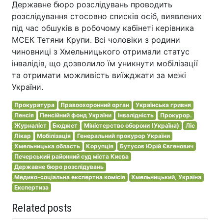
Державне бюро розслідувань проводить
розслідування стосовно списків осіб, виявлених
під час обшуків в робочому кабінеті керівника
МСЕК Тетяни Крупи. Всі чоловіки з родини
чиновниці з Хмельницького отримали статус
інвалідів, що дозволило їм уникнути мобілізації
та отримати можливість виїжджати за межі
України.
Прокуратура
Правоохоронний орган
Українська гривня
Пенсія
Пенсійний фонд України
Інвалідність
Прокурор.
Журналіст
Бюджет
Міністерство оборони (Україна)
Ліс
Лікар
Мобілізація
Генеральний прокурор України
Хмельницька область
Корупція
Бутусов Юрій Євгенович
Печерський районний суд міста Києва
Державне бюро розслідувань
Медико-соціальна експертна комісія
Хмельницький, Україна
Експертиза
Related posts