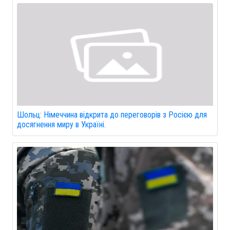
Шольц: Німеччина відкрита до переговорів з Росією для
досягнення миру в Україні.