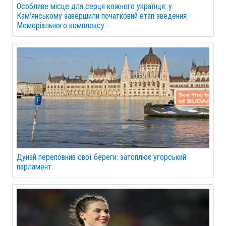
Особливе місце для серця кожного українця: у
Кам'янському завершили початковий етап зведення
Меморіального комплексу.
Дунай переповнив свої береги: затоплює угорський
парламент.