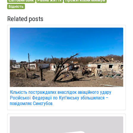
Світовий банк
Рівень життя
Прожитковий мінімум
Бідність
Related posts
Кількість постраждалих внаслідок авіаційного удару
Російської Федерації по Куп'янську збільшилася –
повідомляє Синєгубов.