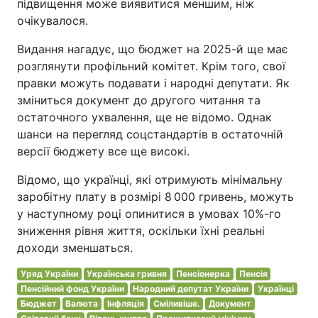
підвищення може виявитися меншим, ніж
очікувалося.
Видання нагадує, що бюджет на 2025-й ще має
розглянути профільний комітет. Крім того, свої
правки можуть подавати і народні депутати. Як
зміниться документ до другого читання та
остаточного ухвалення, ще не відомо. Однак
шанси на перегляд соцстандартів в остаточній
версії бюджету все ще високі.
Відомо, що українці, які отримують мінімальну
заробітну плату в розмірі 8 000 гривень, можуть
у наступному році опинитися в умовах 10%-го
зниження рівня життя, оскільки їхні реальні
доходи зменшаться.
Уряд України
Українська гривня
Пенсіонерка
Пенсія
Пенсійний фонд України
Народний депутат України
Українці
Бюджет
Валюта
Інфляція
Сміливіше.
Документ