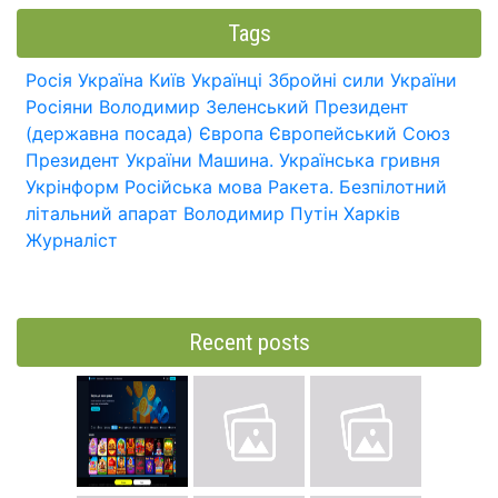
Tags
Росія
Україна
Київ
Українці
Збройні сили України
Росіяни
Володимир Зеленський
Президент
(державна посада)
Європа
Європейський Союз
Президент України
Машина.
Українська гривня
Укрінформ
Російська мова
Ракета.
Безпілотний
літальний апарат
Володимир Путін
Харків
Журналіст
Recent posts