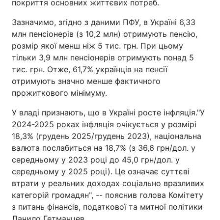
покриття основних життєвих потреб.
Зазначимо, згідно з даними ПФУ, в Україні 6,33
млн пенсіонерів (з 10,2 млн) отримують пенсію,
розмір якої менш ніж 5 тис. грн. При цьому
тільки 3,9 млн пенсіонерів отримують понад 5
тис. грн. Отже, 61,7% українців на пенсії
отримують значно менше фактичного
прожиткового мінімуму.
У владі признають, що в Україні росте інфляція."У
2024-2025 роках інфляція очікується у розмірі
18,3% (грудень 2025/грудень 2023), національна
валюта послабиться на 18,7% (з 36,6 грн/дол. у
середньому у 2023 році до 45,0 грн/дол. у
середньому у 2025 році). Це означає суттєві
втрати у реальних доходах соціально вразливих
категорій громадян", -- пояснив голова Комітету
з питань фінансів, податкової та митної політики
Данило Гетманцев.