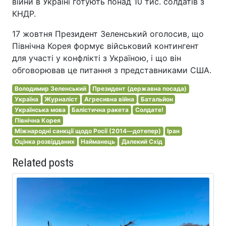
війни в Україні готують понад 10 тис. солдатів з
КНДР.
17 жовтня Президент Зеленський оголосив, що
Північна Корея формує військовий контингент
для участі у конфлікті з Україною, і що він
обговорював це питання з представниками США.
Володимир Зеленський
Президент (державна посада)
Україна
Журналіст
Агресивна війна
Батальйон
Українська мова
Балістична ракета
Солдате!
Північна Корея
Міжнародні санкції щодо Росії (2014—дотепер)
Іран
Оцінка розвідданих
Найманець
Далекий Схід
Related posts