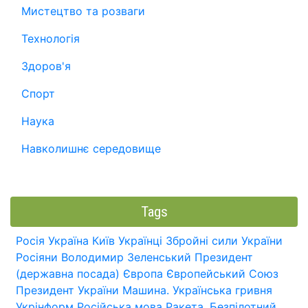
Мистецтво та розваги
Технологія
Здоров'я
Спорт
Наука
Навколишнє середовище
Tags
Росія
Україна
Київ
Українці
Збройні сили України
Росіяни
Володимир Зеленський
Президент
(державна посада)
Європа
Європейський Союз
Президент України
Машина.
Українська гривня
Укрінформ
Російська мова
Ракета.
Безпілотний