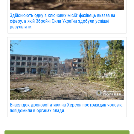
Здійснюють одну з ключових місій: фахівець вказав на
сферу, в якій Збройні Сили України здобули успішні
результати.
Внаслідок дронової атаки на Херсон постраждав чоловік,
повідомили в органах влади.