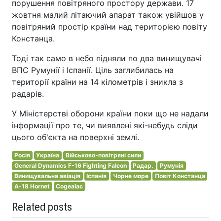
порушення повітряного простору держави. 17
жовтня малий літаючий апарат також увійшов у
повітряний простір країни над територією повіту
Констанца.
Тоді так само в небо підняли по два винищувачі
ВПС Румунії і Іспанії. Ціль заглибилась на
території країни на 14 кілометрів і зникла з
радарів.
У Міністерстві оборони країни поки що не надали
інформації про те, чи виявлені які-небудь сліди
цього об'єкта на поверхні землі.
Росія
Україна
Військово-повітряні сили
General Dynamics F-16 Fighting Falcon
Радар.
Румунія
Винищувальна авіація
Іспанія
Чорне море
Повіт Констанца
A-18 Hornet
Cogealac
Related posts