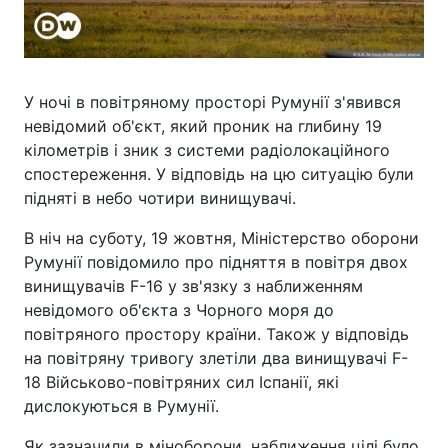
У ночі в повітряному просторі Румунії з'явився
невідомий об'єкт, який проник на глибину 19
кілометрів і зник з системи радіолокаційного
спостереження. У відповідь на цю ситуацію були
підняті в небо чотири винищувачі.
В ніч на суботу, 19 жовтня, Міністерство оборони
Румунії повідомило про підняття в повітря двох
винищувачів F-16 у зв'язку з наближенням
невідомого об'єкта з Чорного моря до
повітряного простору країни. Також у відповідь
на повітряну тривогу злетіли два винищувачі F-
18 Військово-повітряних сил Іспанії, які
дислокуються в Румунії.
Як зазначили в міноборони, наближення цілі було