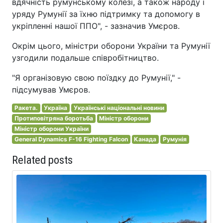
вдячність румунському колезі, а також народу і
уряду Румунії за їхню підтримку та допомогу в
укріпленні нашої ППО", - зазначив Умєров.
Окрім цього, міністри оборони України та Румунії
узгодили подальше співробітництво.
"Я організовую свою поїздку до Румунії," -
підсумував Умєров.
Ракета.
Україна
Українські національні новини
Протиповітряна боротьба
Міністр оборони
Міністр оборони України
General Dynamics F-16 Fighting Falcon
Канада
Румунія
Related posts