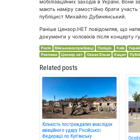
мобілізаційних заходів в Україні. Вони 
мають наміру самостійно брати участь у
публіцист Михайло Дубинянський.
Раніше Цензор.НЕТ повідомляв, що напе
документи у чоловіків після концерту г
Росія
Військовослужбовці
Поліція.
Київ
Украї
Реклама
Цензор.нет
Океан Ельзи
Кацап
Публ
Related posts
Кількість постраждалих внаслідок
авіаційного удару Російської
Федерації по Куп'янську
Особл