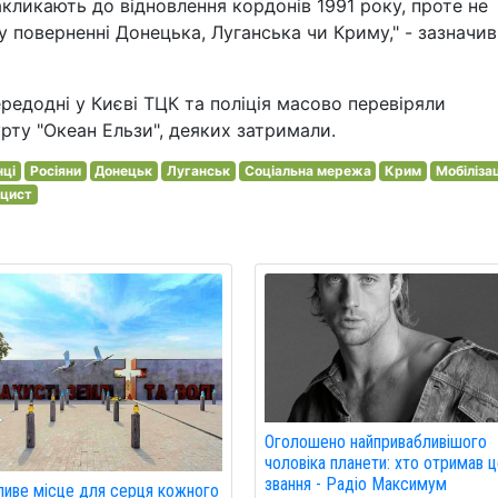
закликають до відновлення кордонів 1991 року, проте не
 поверненні Донецька, Луганська чи Криму," - зазначив
редодні у Києві ТЦК та поліція масово перевіряли
урту "Океан Ельзи", деяких затримали.
нці
Росіяни
Донецьк
Луганськ
Соціальна мережа
Крим
Мобіліза
іцист
Оголошено найпривабливішого
чоловіка планети: хто отримав 
звання - Радіо Максимум
иве місце для серця кожного