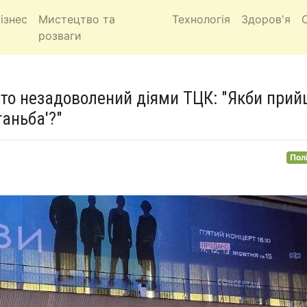
ізнес
Мистецтво та
Технологія
Здоров'я
розваги
 хто незадоволений діями ТЦК: "Якби при
ганьба'?"
Пол