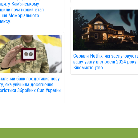
нця: у Кам'янському
шили початковий етап
ння Меморіального
ексу.
Серіали Netflix, які заслуговуют
вашу увагу цієї осені 2024 року 
Кіномистецтво
нальний банк представив нову
у, яка увічнила досягнення
огістики Збройних Сил України.
.