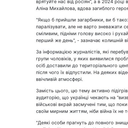
врятуйте нас від росіян", а в 2024 році
Аліна Михайлова, вдова загиблого героя 
"Якщо б прийшли загарбники, ви б так
паралізувати, але не варто зневажати се
сміливим, підніми голову високо і руха
перший же день", - зазначає колишній 
За інформацією журналістів, які перебу
групи чоловіків, у яких виявилися проб
осіб доставили до територіального цен
після чого їх відпустили. На деяких ві
ввічливій атмосфері.
Замість цього, цю тему активно підігр
аудиторію, що українці чекають на "визво
військові вкрай засмучені тим, що пок
своїм мирним життям, ніби війна їх не 
"Деякі особи прагнуть до повного знище