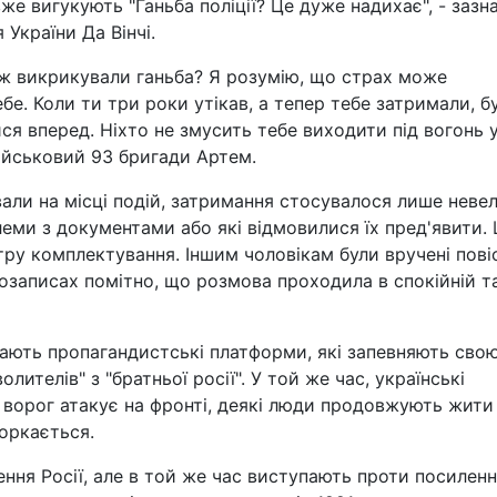
 вже вигукують "Ганьба поліції? Це дуже надихає", - зазн
України Да Вінчі.
ож викрикували ганьба? Я розумію, що страх може
бе. Коли ти три роки утікав, а тепер тебе затримали, б
йся вперед. Ніхто не змусить тебе виходити під вогонь 
військовий 93 бригади Артем.
вали на місці подій, затримання стосувалося лише неве
леми з документами або які відмовилися їх пред'явити.
тру комплектування. Іншим чоловікам були вручені пові
деозаписах помітно, що розмова проходила в спокійній т
івають пропагандистські платформи, які запевняють сво
лителів" з "братньої росії". У той же час, українські
и ворог атакує на фронті, деякі люди продовжують жити
торкається.
ння Росії, але в той же час виступають проти посилен