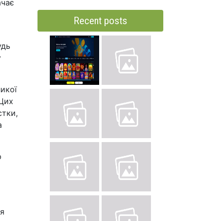
ачає
Recent posts
удь
у
ликої
 Цих
стки,
а
ю
ня