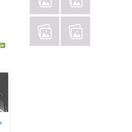
ція
це