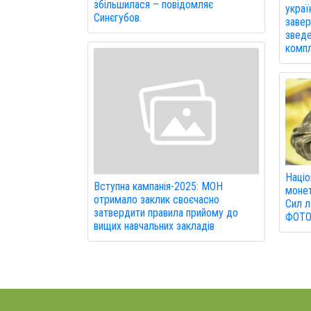
збільшилася – повідомляє
украї
Синєгубов.
завер
зведе
компл
Націо
Вступна кампанія-2025: МОН
монет
отримало заклик своєчасно
Сил л
затвердити правила прийому до
ФОТО
вищих навчальних закладів