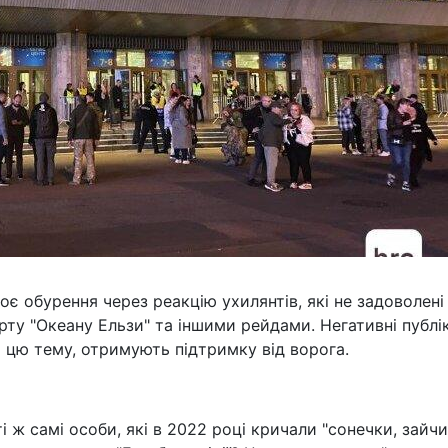
є обурення через реакцію ухилянтів, які не задоволені
ту "Океану Ельзи" та іншими рейдами. Негативні публік
а цю тему, отримують підтримку від ворога.
і ж самі особи, які в 2022 році кричали "сонечки, зайчи