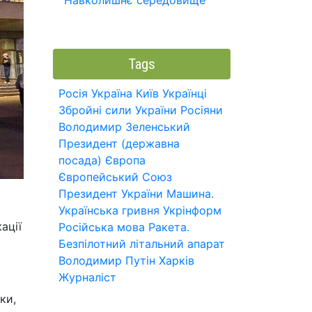
Навколишнє середовище
Tags
Росія
Україна
Київ
Українці
Збройні сили України
Росіяни
Володимир Зеленський
Президент (державна
посада)
Європа
Європейський Союз
Президент України
Машина.
Українська гривня
Укрінформ
ації
Російська мова
Ракета.
Безпілотний літальний апарат
Володимир Путін
Харків
Журналіст
ки,