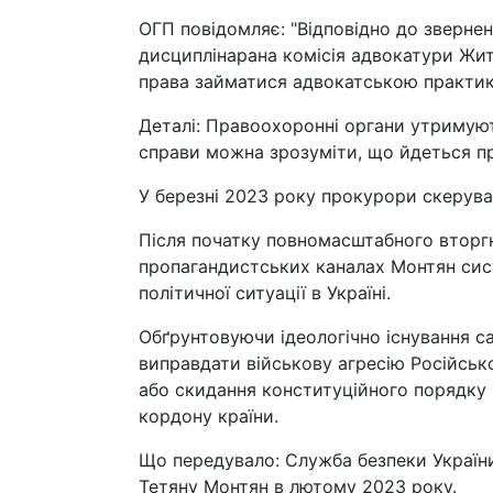
ОГП повідомляє: "Відповідно до звернен
дисциплінарана комісія адвокатури Жит
права займатися адвокатською практик
Деталі: Правоохоронні органи утримуют
справи можна зрозуміти, що йдеться п
У березні 2023 року прокурори скерува
Після початку повномасштабного вторгн
пропагандистських каналах Монтян сис
політичної ситуації в Україні.
Обґрунтовуючи ідеологічно існування 
виправдати військову агресію Російсько
або скидання конституційного порядку в
кордону країни.
Що передувало: Служба безпеки України
Тетяну Монтян в лютому 2023 року.