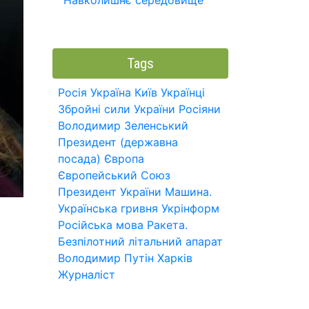
Навколишнє середовище
Tags
Росія
Україна
Київ
Українці
Збройні сили України
Росіяни
Володимир Зеленський
Президент (державна
посада)
Європа
Європейський Союз
Президент України
Машина.
Українська гривня
Укрінформ
Російська мова
Ракета.
Безпілотний літальний апарат
Володимир Путін
Харків
Журналіст