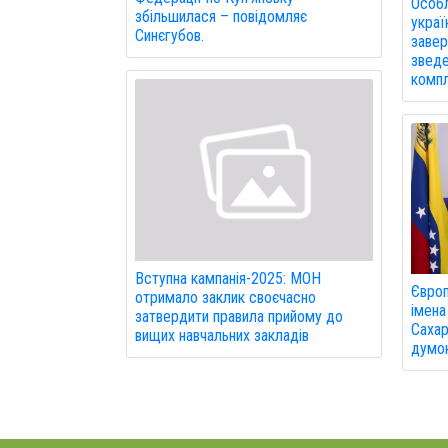
Особл
збільшилася – повідомляє
украї
Синєгубов.
завер
зведе
компл
Вступна кампанія-2025: МОН
Європ
отримало заклик своєчасно
іменa
затвердити правила прийому до
Сахар
вищих навчальних закладів
думок