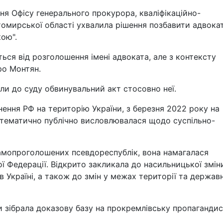
ня Офісу генерального прокурора, кваліфікаційно-
омирської області ухвалила рішення позбавити адвока
ою".
ься від розголошення імені адвоката, але з контексту
ро Монтян.
ли до суду обвинувальний акт стосовно неї.
ення РФ на територію України, з березня 2022 року на
тематично публічно висловлювалася щодо суспільно-
самопроголошених псевдореспублік, вона намагалася
ї Федерації. Відкрито закликала до насильницької змін
 Україні, а також до змін у межах території та держав
 зібрала доказову базу на прокремлівську пропаганди