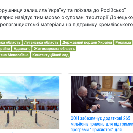
орушниця залишила Україну та поїхала до Російської
гулярно навідує тимчасово окуповані території Донецько
ропагандистські матеріали на підтримку кремлівського
ка область
Луганська область
Державний кордон України
Реклама
раїни
Адвокат.
Житомирська область
тяна Миколаївна
Конституційний лад
ООН забезпечує додаткові 265
мільйонів гривень для підтримк
програми "Прихисток" для