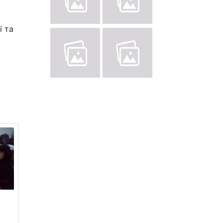
ї та
и