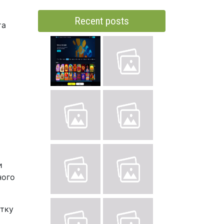
Recent posts
та
и
ного
стку