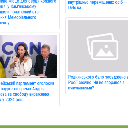
иве місце для серця кожного
внутрішньо переміщених осіб --
нця: у Кам'янському
Delo.ua.
шили початковий етап
ння Меморіального
ексу.
Роднянського було засуджено 
Росії заочно. Чи не впорався з
ейський парламент оголосив
очікуваннями?
 лауреатів премії Андрія
ова за свободу вираження
 у 2024 році.