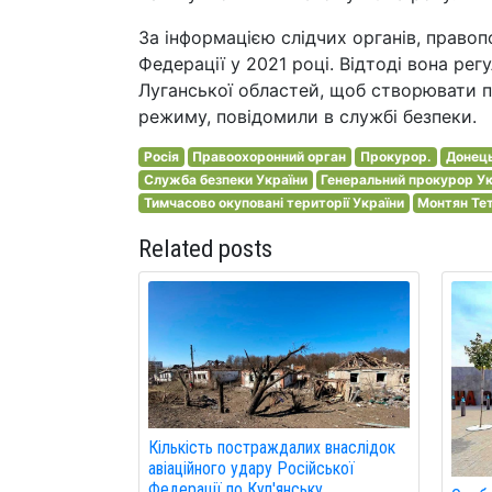
За інформацією слідчих органів, правоп
Федерації у 2021 році. Відтоді вона ре
Луганської областей, щоб створювати п
режиму, повідомили в службі безпеки.
Росія
Правоохоронний орган
Прокурор.
Донець
Служба безпеки України
Генеральний прокурор Ук
Тимчасово окуповані території України
Монтян Те
Related posts
Кількість постраждалих внаслідок
авіаційного удару Російської
Федерації по Куп'янську