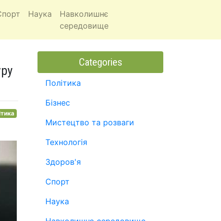
Спорт
Наука
Навколишнє
середовище
Categories
уру
Політика
Бізнес
ітика
Мистецтво та розваги
Технологія
Здоров'я
Спорт
Наука