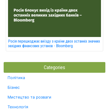
Росія перешкоджає виїзду з країни двох останніх значних
західних фінансових установ - Bloomberg.
Categories
Політика
Бізнес
Мистецтво та розваги
Технологія