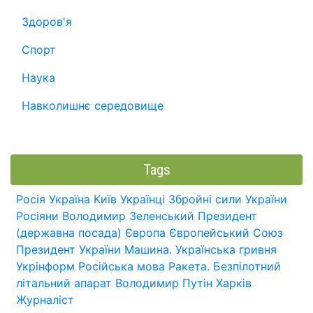
Здоров'я
Спорт
Наука
Навколишнє середовище
Tags
Росія
Україна
Київ
Українці
Збройні сили України
Росіяни
Володимир Зеленський
Президент
(державна посада)
Європа
Європейський Союз
Президент України
Машина.
Українська гривня
Укрінформ
Російська мова
Ракета.
Безпілотний
літальний апарат
Володимир Путін
Харків
Журналіст