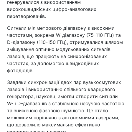
генерувалися з використанням
високошвидкісних цифро-аналогових
перетворювачів.
Сигнали міліметрового діапазону з високими
частотами, зокрема W-діапазону (75-110 ГГц) та
D-діапазону (110-150 ГГц), отримувалися шляхом
змішування оптично модульованих сигналів
лазерів, що працюють на синхронізованих
частотах, за допомогою швидкодійних
фотодіодів.
Завдяки синхронізації двох пар вузькосмугових
лазерів і використанню спільного кварцового
генератора, науковці змогли створити сигнали
W- і D-діапазонів з стабільною несучою частотою
та зниженою фазовою шумністю. Це стало
можливим порівняно з автономними лазерами,
що дозволило максимально ефективно
використовувати спектр.