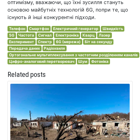
оптимізму, вважаючи, що їхні зусилля стануть
основою майбутніх технологій 6G, попри те, що
існують й інші конкурентні підходи.
Телефон
Смартфон
Електричний генератор
Швидкість
5G
Частота
Сигнал
Електроніка
Кварц
Лазер
Експеримент
Спектр
6G (мережа)
Біт на секунду
Передача даних
Радіохвиля
Ортогональне мультиплексування з частотним розділенням каналів
Цифро-аналоговий перетворювач
Шум
Фотоніка
Related posts